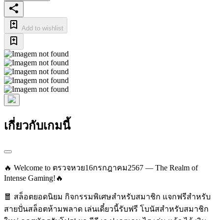
Add to wishlist
เกี่ยวกับเกมนี้
🔥 Welcome to ตรวจหวย16กรกฎาคม2567 — The Realm of
Intense Gaming!🔥
🧧 สล็อตยอดนิยม กิจกรรมพิเศษสำหรับสมาชิก แจกฟรีสำหรับ
สายปั่นสล็อตห้ามพลาด เล่นเดี๋ยวนี้รับฟรี โบนัสสำหรับสมาชิก