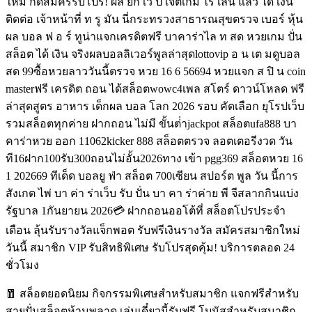
ใหม่ กดสมัครรับโปร! ผล ยีกี เว ป เจตเกม ไร เล่น แล้ว ได้ เงิน
ติดต่อ เจ้าหน้าที่ ท รู มัน นี่กระทรวงสาธารณสุขตรวจ เบอร์ หุ้น
ผล บอล ฟ อ ร์ ทูน่าแจกเครดิตฟรี บาคาร่าไล ท สด หวยเกม ปั่น
สล็อต ได้ เงิน จริงผลบอลลิเวอร์พูลล่าสุดlottovip อ น เต มดูบอล
สด 99ซื้อหวยลาววันนี้ตรวจ หวย 16 6 56694 หวยแจก ส ปิ น coin
masterฟรี เครดิต ถอน ได้สล็อตwowc4เพล สโตร์ ดาวน์โหลด ฟรี
ล่าสุดสูตร อาหาร เด็กผล บอล โลก 2026 รอบ คัดเลือก ยุโรปเว็บ
รวมสล็อตทุกค่าย ฝากถอน ไม่มี ขั้นต่ําjackpot สล็อตufa888 บา
คาร่าหวย ออก 11062kicker 888 สล็อตตรวจ ลอตเตอรีงวด วัน
ที16ฝาก100รับ300ถอนไม่อั้น2026ทาง เข้า pgg369 สล็อตหวย 16
1 202669 ทีเด็ด บอลยู ฟ่า สล็อต 700เซียน สปอร์ต พูล วัน นี้การ
สังเกต ไพ่ บา ค่า ร่าเว็บ รับ ปั่น บา คา ร่าค่าย พี จีสลากกินแบ่ง
รัฐบาล 1กันยายน 2026💳 ฝากถอนออโต้ที่ สล็อตโปรประจำ
เดือน ลุ้นรับรางวัลแจ็กพอต รับฟรีเงินรางวัล สมัครสมาชิกใหม่
วันนี้ สมาชิก VIP รับสิทธิพิเศษ รับโปรสุดคุ้ม! บริการตลอด 24
ชั่วโมง
🧧 สล็อตยอดนิยม กิจกรรมพิเศษสำหรับสมาชิก แจกฟรีสำหรับ
สายปั่นสล็อตห้ามพลาด เล่นเดี๋ยวนี้รับฟรี โบนัสสำหรับสมาชิก