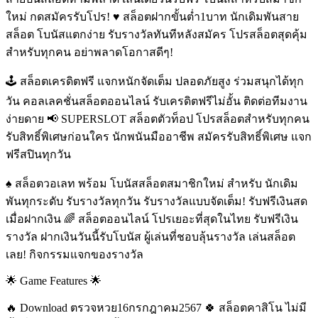
ใหม่ กดสมัครรับโปร! ♥️ สล็อตฝากขั้นต่ำ1บาท นักเดิมพันสาย
สล็อต โบนัสแตกง่าย รับรางวัลทันทีหลังสมัคร โปรสล็อตสุดคุ้ม
สำหรับทุกคน อย่าพลาดโอกาสดีๆ!
🕹️ สล็อตเครดิตฟรี แจกหนักจัดเต็ม ปลอดภัยสูง ร่วมสนุกได้ทุก
วัน คอลเลคชั่นสล็อตออนไลน์ รับเครดิตฟรีไม่อั้น ติดต่อทีมงาน
ง่ายดาย 📢 SUPERSLOT สล็อตตัวท็อป โปรสล็อตสำหรับทุกคน
รับสิทธิ์พิเศษก่อนใคร นักพนันมืออาชีพ สมัครรับสิทธิ์พิเศษ แจก
ฟรีสปินทุกวัน
♠️ สล็อตวอเลท พร้อม โบนัสสล็อตสมาชิกใหม่ สำหรับ นักเดิม
พันทุกระดับ รับรางวัลทุกวัน รับรางวัลแบบจัดเต็ม! รับฟรีเงินสด
เมื่อฝากเงิน 🌈 สล็อตออนไลน์ โปรเยอะที่สุดในไทย รับฟรีเงิน
รางวัล ฝากเงินวันนี้รับโบนัส ผู้เล่นที่ชอบลุ้นรางวัล เล่นสล็อต
เลย! กิจกรรมแจกของรางวัล
🌟 Game Features 🌟
🔥 Download ตรวจหวย16กรกฎาคม2567 🍀 สล็อตคาสิโน ไม่มี