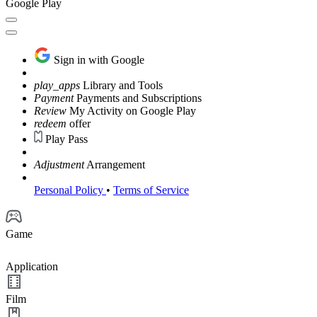
Google Play
Sign in with Google
play_apps
Library and Tools
Payment
Payments and Subscriptions
Review
My Activity on Google Play
redeem
offer
Play Pass
Adjustment
Arrangement
Personal Policy
•
Terms of Service
Game
Application
Film