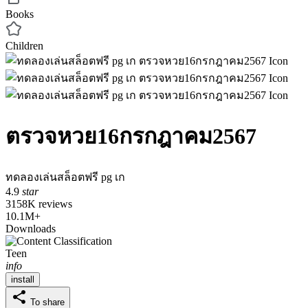
Books
Children
ตรวจหวย16กรกฎาคม2567
ทดลองเล่นสล็อตฟรี pg เก
4.9
star
3158K reviews
10.1M+
Downloads
Teen
info
install
To share