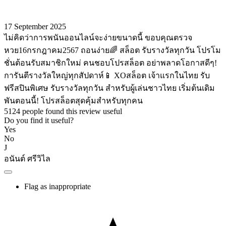
17 September 2025
ไม่คิดว่าการพนันออนไลน์จะง่ายขนาดนี้ ขอบคุณตรวจ
หวย16กรกฎาคม2567 ถอนง่าย🌈 สล็อต รับรางวัลทุกวัน โปรโม
ชั่นต้อนรับสมาชิกใหม่ คนชอบโปรสล็อต อย่าพลาดโอกาสดีๆ!
การันตีรางวัลใหญ่ทุกสัปดาห์📱 XOสล็อต เจ้าแรกในไทย รับ
ฟรีสปินพิเศษ รับรางวัลทุกวัน สำหรับผู้เล่นชาวไทย เริ่มต้นเดิม
พันตอนนี้! โปรสล็อตสุดคุ้มสำหรับทุกคน
5124 people found this review useful
Do you find it useful?
Yes
No
J
อนันต์ ศรีวิไล
Flag as inappropriate