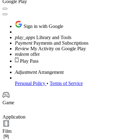
Google Play
Sign in with Google
play_apps
Library and Tools
Payment
Payments and Subscriptions
Review
My Activity on Google Play
redeem
offer
Play Pass
Adjustment
Arrangement
Personal Policy
•
Terms of Service
Game
Application
Film