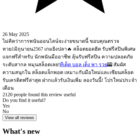
26 May 2025
ไม่คิดว่าการพนันออนไลน์จะง่ายขนาดนี้ ขอบคุณตรวจ
หวย1มิถุนายน2567 เกมยิงปลา🔥 สล็อตยอดฮิต รับฟรีสปินพิเศษ
แจกฟรีสำหรับ นักพนันมืออาชีพ ลุ้นรับฟรีสปิน ความปลอดภัย
ระดับสากล หมุนสล็อตเลย!
ทีเด็ด บอล เต็ง พา รวย
🎰 สัมผัส
ความสนุกใน สล็อตแจ็กพอต เหมาะกับมือใหม่และเซียนสล็อต
รับเครดิตฟรีล่าสุด ฝากแล้วรับเงินเพิ่ม ลองวันนี้! โปรใหม่ประจำ
เดือน
2120 people found this review useful
Do you find it useful?
Yes
No
View all reviews
What's new