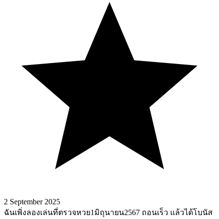
2 September 2025
ฉันเพิ่งลองเล่นที่ตรวจหวย1มิถุนายน2567 ถอนเร็ว แล้วได้โบนัส