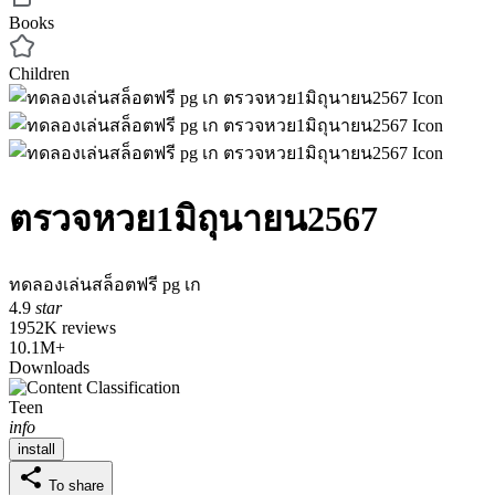
Books
Children
ตรวจหวย1มิถุนายน2567
ทดลองเล่นสล็อตฟรี pg เก
4.9
star
1952K reviews
10.1M+
Downloads
Teen
info
install
To share