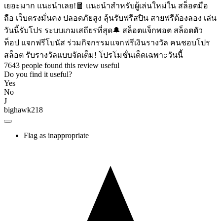
เยอะมาก แนะนำเลย!🧧 แนะนำสำหรับผู้เล่นใหม่ใน สล็อตมือ
ถือ เว็บตรงมั่นคง ปลอดภัยสูง ลุ้นรับฟรีสปิน สายฟรีต้องลอง เล่น
วันนี้รับโปร ระบบเกมเสถียรที่สุด🔔 สล็อตแจ็กพอต สล็อตตัว
ท็อป แจกฟรีโบนัส ร่วมกิจกรรมแจกฟรีเงินรางวัล คนชอบโปร
สล็อต รับรางวัลแบบจัดเต็ม! โปรโมชั่นเด็ดเฉพาะวันนี้
7643 people found this review useful
Do you find it useful?
Yes
No
J
bighawk218
Flag as inappropriate