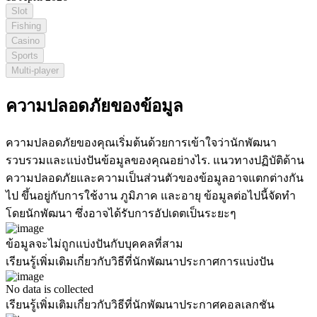
Slot
Fishing
Casino
Sports
Multi-player
ความปลอดภัยของข้อมูล
ความปลอดภัยของคุณเริ่มต้นด้วยการเข้าใจว่านักพัฒนา
รวบรวมและแบ่งปันข้อมูลของคุณอย่างไร.
แนวทางปฏิบัติด้าน
ความปลอดภัยและความเป็นส่วนตัวของข้อมูลอาจแตกต่างกัน
ไป ขึ้นอยู่กับการใช้งาน ภูมิภาค และอายุ
ข้อมูลต่อไปนี้จัดทำ
โดยนักพัฒนา ซึ่งอาจได้รับการอัปเดตเป็นระยะๆ
ข้อมูลจะไม่ถูกแบ่งปันกับบุคคลที่สาม
เรียนรู้เพิ่มเติมเกี่ยวกับวิธีที่นักพัฒนาประกาศการแบ่งปัน
No data is collected
เรียนรู้เพิ่มเติมเกี่ยวกับวิธีที่นักพัฒนาประกาศคอลเลกชัน