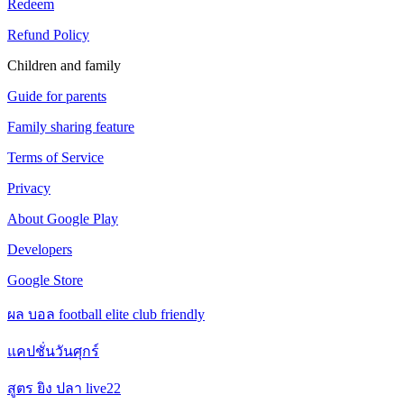
Redeem
Refund Policy
Children and family
Guide for parents
Family sharing feature
Terms of Service
Privacy
About Google Play
Developers
Google Store
ผล บอล football elite club friendly
แคปชั่นวันศุกร์
สูตร ยิง ปลา live22