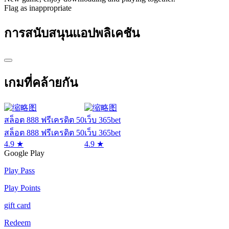
Flag as inappropriate
การสนับสนุนแอปพลิเคชัน
เกมที่คล้ายกัน
สล็อต 888 ฟรีเครดิต 50
เว็บ 365bet
สล็อต 888 ฟรีเครดิต 50
เว็บ 365bet
4.9 ★
4.9 ★
Google Play
Play Pass
Play Points
gift card
Redeem