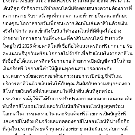
ประเทศไทยอย่างไม่จำกัดเพื่อรับรางวัลใหญ่ด้วยเกมไพ่ที่น่าตื่น
เต้นที่สุด จัดกิจกรรมกีฬาออนไลน์เพื่อตอบสนองความต้องการที่
หลากหลาย รับรางวัลทุกที่ทุกเวลา และท้าทายโชคและทักษะ
ของคุณ โอกาสรายวันเพื่อชนะการเดิมพันเล่นคาสิโนด้วยเงิน
จริงไม่จำกัด และเข้าถึงโบนัสกีฬาออนไลน์ที่ดีที่สุดได้อย่าง
ง่ายดาย โอกาสรายวันที่จะชนะที่คาสิโนออนไลน์ รับรางวัล
ใหญ่ในปี 2026 ด้วยคาสิโนที่เชื่อถือได้และเครดิตฟรีมากมาย รับ
คะแนนฟรีทุกวันพร้อมโอกาสไม่จำกัดเพื่อรับเงินจริงจากคาสิโน
ที่เชื่อถือได้และเครดิตฟรีมากมาย ด้วยการเปิดบัญชีคาสิโนด้วย
เงินจริงฟรี โอกาสนี้ทำให้ผู้เล่นทุกคนสามารถยกระดับ
ประสบการณ์ของพวกเขาด้วยการมอบการเปิดบัญชีฟรีและ
บริการคาสิโนด้วยเงินจริงให้กับคุณ สัมผัสกับความสนุกของคา
สิโนด้วยเงินจริงที่นำเสนอเกมไพ่ที่น่าตื่นเต้นที่สุดพร้อม
ประสบการณ์ผู้ใช้ที่ได้รับการปรับปรุงอย่างมากมาย เล่นเกม เดิม
พันที่คาสิโนออนไลน์ และรับโบนัสกีฬาออนไลน์สูงสุดพร้อม
โอกาสในการชนะรายวัน และรับแต้มฟรีด้วยการเปิดบัญชีฟรี
และคาสิโนด้วยเงินจริงและทดลองคาสิโนออนไลน์ที่น่าเชื่อถือ
ที่สุดในประเทศไทยฟรี ทุกคนต้องพยายามสัมผัสประสบการณ์