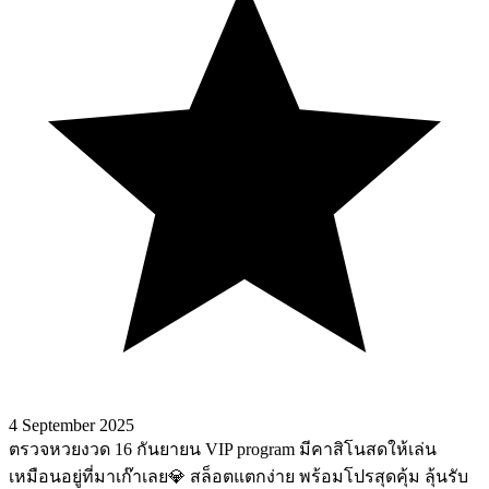
4 September 2025
ตรวจหวยงวด 16 กันยายน VIP program มีคาสิโนสดให้เล่น
เหมือนอยู่ที่มาเก๊าเลย💎 สล็อตแตกง่าย พร้อมโปรสุดคุ้ม ลุ้นรับ