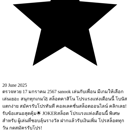
20 June 2025
ตรวจหวย 17 มกราคม 2567 sanook เล่นกับเพื่อน มีเกมให้เลือก
เล่นเยอะ สนุกทุกเกม🚀 สล็อตคาสิโน โปรแรงแห่งเดือนนี้ โบนัส
แตกง่าย สมัครรับโปรทันที คอลเลคชั่นสล็อตออนไลน์ คลิกเลย!
รับข้อเสนอสุดคุ้ม🌟 JOKERสล็อต โปรแรงแห่งเดือนนี้ พิเศษ
สำหรับ ผู้เล่นที่ชอบลุ้นรางวัล ฝากแล้วรับเงินเพิ่ม โปรสล็อตทุก
วัน กดสมัครรับโปร!