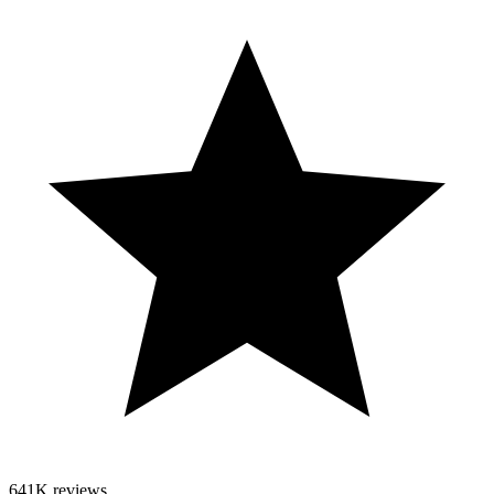
641K reviews