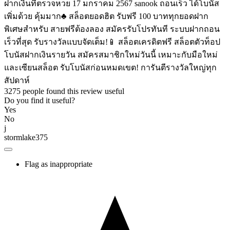
ฝากเงินที่ตรวจหวย 17 มกราคม 2567 sanook ถอนเร็ว ได้โบนัส
เพิ่มด้วย คุ้มมาก♣️ สล็อตยอดฮิต รับฟรี 100 บาททุกยอดฝาก
พิเศษสำหรับ สายฟรีต้องลอง สมัครรับโปรทันที ระบบฝากถอน
เร็วที่สุด รับรางวัลแบบจัดเต็ม!📱 สล็อตเครดิตฟรี สล็อตตัวท็อป
โบนัสฝากเงินรายวัน สมัครสมาชิกใหม่วันนี้ เหมาะกับมือใหม่
และเซียนสล็อต รับโบนัสก่อนหมดเขต! การันตีรางวัลใหญ่ทุก
สัปดาห์
3275 people found this review useful
Do you find it useful?
Yes
No
j
stormlake375
Flag as inappropriate