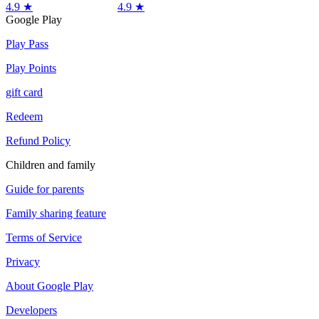
4.9 ★
4.9 ★
Google Play
Play Pass
Play Points
gift card
Redeem
Refund Policy
Children and family
Guide for parents
Family sharing feature
Terms of Service
Privacy
About Google Play
Developers