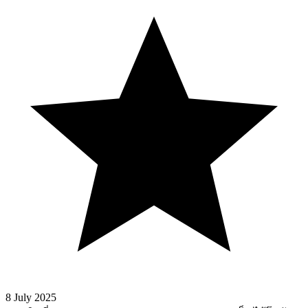
8 July 2025