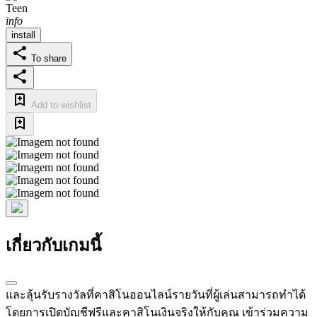
Teen
info
install
To share
Add to wishlist
เกี่ยวกับเกมนี้
และลุ้นรับรางวัลที่คาสิโนออนไลน์รายวันที่ผู้เล่นสามารถทำได้
โดยการเปิดบัญชีฟรีและคาสิโนเงินจริงให้กับคุณ เข้าร่วมความ