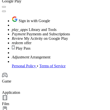
Google Play
Sign in with Google
play_apps
Library and Tools
Payment
Payments and Subscriptions
Review
My Activity on Google Play
redeem
offer
Play Pass
Adjustment
Arrangement
Personal Policy
•
Terms of Service
Game
Application
Film