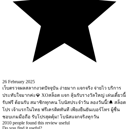
26 February 2025
เว็บตรวจผลสลากงวดปัจจุบัน ง่ายมาก แจกจริง จ่ายไว บริการ
ประทับใจมากค่ะ💎 XOสล็อต แจก ลุ้นรับรางวัลใหญ่ เล่นเดี๋ยวนี้
รับฟรี ต้อนรับ สมาชิกทุกคน โบนัสประจำวัน ลองวันนี้!🔔 สล็อต
โปร เจ้าแรกในไทย ฟรีเครดิตทันที เพียงยืนยันเบอร์โทร ผู้ชื่น
ชอบเกมมือถือ รับโปรสุดคุ้ม! โบนัสแจกจริงทุกวัน
2010 people found this review useful
Do you find it useful?