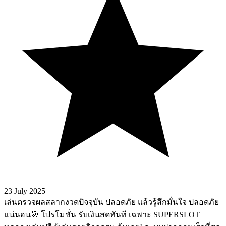
23 July 2025
เล่นตรวจผลสลากงวดปัจจุบัน ปลอดภัย แล้วรู้สึกมั่นใจ ปลอดภัย
แน่นอน🎯 โปรโมชั่น รับเงินสดทันที เฉพาะ SUPERSLOT