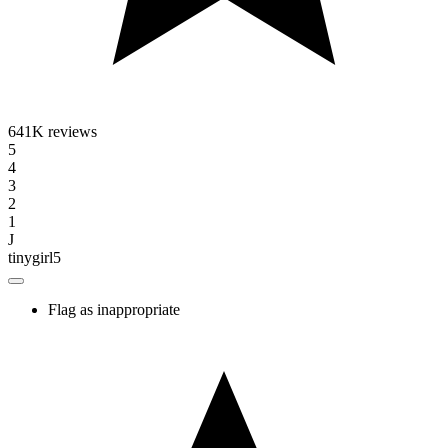
641K reviews
5
4
3
2
1
J
tinygirl5
Flag as inappropriate