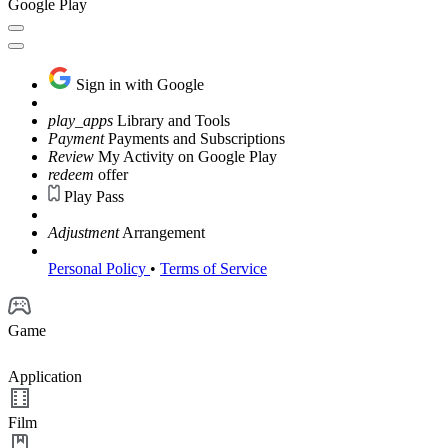
Google Play
Sign in with Google
play_apps
Library and Tools
Payment
Payments and Subscriptions
Review
My Activity on Google Play
redeem
offer
Play Pass
Adjustment
Arrangement
Personal Policy
•
Terms of Service
Game
Application
Film