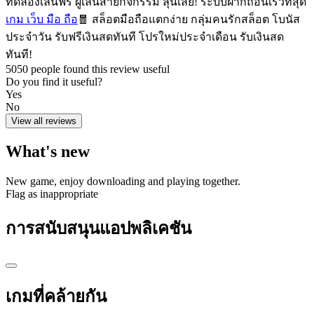
ทดลองเล่นฟรี ผู้เล่นสายกิจกรรม ลุ้นเลย! ระบบฝากถอนเร็วที่สุด
เกม เว็บ มือ ถือ
🧧 สล็อตมือถือแตกง่าย กลุ่มคนรักสล็อต โบนัส
ประจำวัน รับฟรีเงินสดทันที โปรใหม่ประจำเดือน รับเงินสด
ทันที!
5050 people found this review useful
Do you find it useful?
Yes
No
View all reviews
What's new
New game, enjoy downloading and playing together.
Flag as inappropriate
การสนับสนุนแอปพลิเคชัน
เกมที่คล้ายกัน