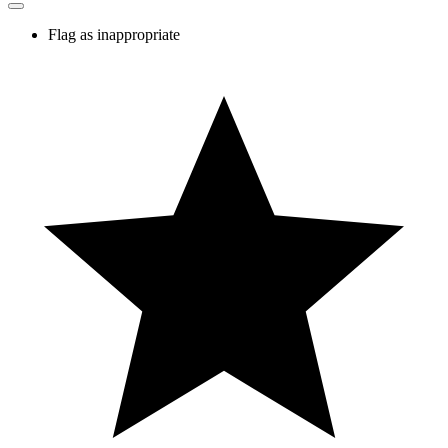
Flag as inappropriate