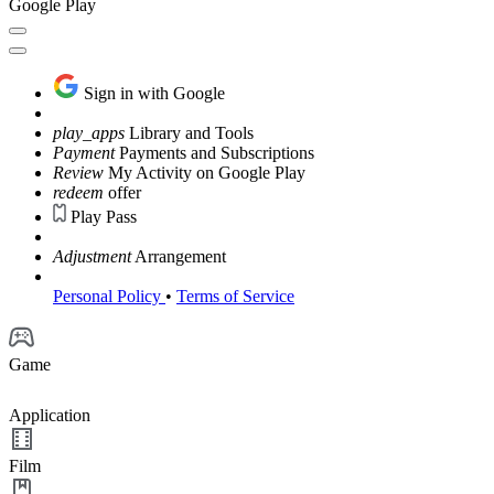
Google Play
Sign in with Google
play_apps
Library and Tools
Payment
Payments and Subscriptions
Review
My Activity on Google Play
redeem
offer
Play Pass
Adjustment
Arrangement
Personal Policy
•
Terms of Service
Game
Application
Film