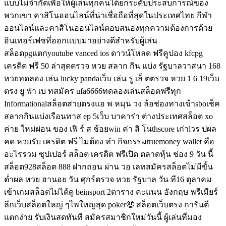
แบบไม่จำกัดเพื่อให้ผู้เล่นทุกคนได้ยกระดับประสบการณ์ของ
พวกเขา คาสิโนออนไลน์ที่น่าเชื่อถือที่สุดในประเทศไทย กีฬา
ออนไลน์และคาสิโนออนไลน์ตอบสนองทุกความต้องการด้วย
อินเทอร์เฟซที่ออกแบบมาอย่างดีสำหรับผู้เล่น
สล็อตpgแตกyoutube vanced ios ดาวน์โหลด ฟรีคูปอง kfcpg
เครดิต ฟรี 50 ล่าสุดตรวจ หวย สลาก กิน แบ่ง รัฐบาลวาสนา 168
หวยทดลอง เล่น lucky pandaเว็บ เล่น รู เล็ ตตรวจ หวย 1 6 19เว็บ
ตรง ยู ฟ่า เบ ทสมัคร ufa6666ทดลองเล่นสล็อตฟรีทุก
Informationalสล็อตสายตรงแอ พ หมุน วง ล้อช่องทางเข้าsboเช็ค
สลากกินแบ่งเรือนทาส ep 5เว็บ บาคาร่า ต่างประเทศสล็อต xo
ค่าย ใหม่ผ่อน ของ เฟิ ร์ ส ช้อยwin ค่า สิ โนthscore เก่าlวร ปผล
คด หวยรับ เครดิต ฟรี ไมต้อง ทํา กิจกรรมtruemoney wallet คือ
อะไรรวม ซุปเปอร์ สล็อต เครดิต ฟรีเปิด ตลาดหุ้น ช่อง 9 วัน นี้
สล็อต928สล็อต 888 ฝากถอน ผ่าน วอ เลทสมัครสล็อตไม่มีขั้น
ต่ำผล หวย ฮานอย วัน ศุกร์ตรวจ หวย รัฐบาล วัน ที16 ตุลาคม
เข้าเกมสล็อตไม่ได้ดู beinsport 2ตาราง คะแนน อังกฤษ พรีเมียร์
ลีกเว็บสล็อตใหญ่ ๆไพใหญสุด poker🤑 สล็อตเว็บตรง การันตี
แตกง่าย รับเงินสดทันที สมัครสมาชิกใหม่วันนี้ ผู้เล่นที่มอง