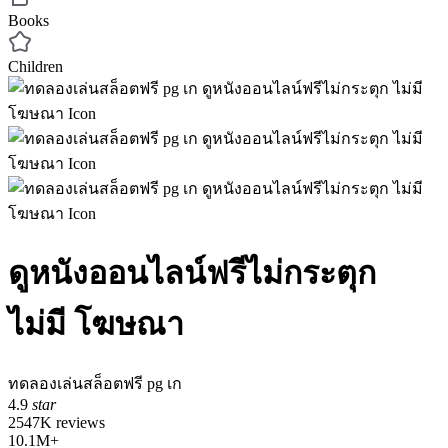
Books
Children
ดูหนังออนไลน์ฟรีไม่กระตุก
ไม่มี โฆษณา
ทดลองเล่นสล็อตฟรี pg เก
4.9
star
2547K reviews
10.1M+