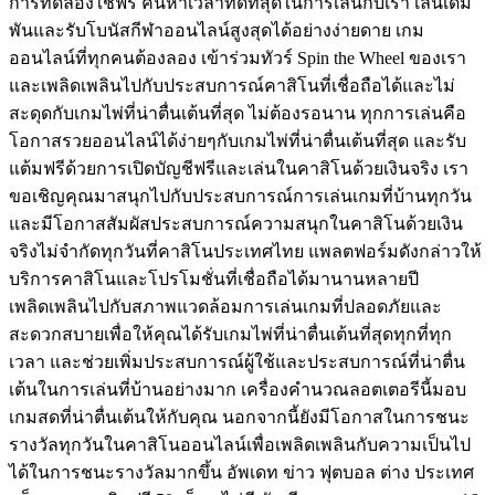
การทดลองใช้ฟรี ค้นหาเวลาที่ดีที่สุดในการเล่นกับเรา เล่นเดิม
พันและรับโบนัสกีฬาออนไลน์สูงสุดได้อย่างง่ายดาย เกม
ออนไลน์ที่ทุกคนต้องลอง เข้าร่วมทัวร์ Spin the Wheel ของเรา
และเพลิดเพลินไปกับประสบการณ์คาสิโนที่เชื่อถือได้และไม่
สะดุดกับเกมไพ่ที่น่าตื่นเต้นที่สุด ไม่ต้องรอนาน ทุกการเล่นคือ
โอกาสรวยออนไลน์ได้ง่ายๆกับเกมไพ่ที่น่าตื่นเต้นที่สุด และรับ
แต้มฟรีด้วยการเปิดบัญชีฟรีและเล่นในคาสิโนด้วยเงินจริง เรา
ขอเชิญคุณมาสนุกไปกับประสบการณ์การเล่นเกมที่บ้านทุกวัน
และมีโอกาสสัมผัสประสบการณ์ความสนุกในคาสิโนด้วยเงิน
จริงไม่จำกัดทุกวันที่คาสิโนประเทศไทย แพลตฟอร์มดังกล่าวให้
บริการคาสิโนและโปรโมชั่นที่เชื่อถือได้มานานหลายปี
เพลิดเพลินไปกับสภาพแวดล้อมการเล่นเกมที่ปลอดภัยและ
สะดวกสบายเพื่อให้คุณได้รับเกมไพ่ที่น่าตื่นเต้นที่สุดทุกที่ทุก
เวลา และช่วยเพิ่มประสบการณ์ผู้ใช้และประสบการณ์ที่น่าตื่น
เต้นในการเล่นที่บ้านอย่างมาก เครื่องคำนวณลอตเตอรีนี้มอบ
เกมสดที่น่าตื่นเต้นให้กับคุณ นอกจากนี้ยังมีโอกาสในการชนะ
รางวัลทุกวันในคาสิโนออนไลน์เพื่อเพลิดเพลินกับความเป็นไป
ได้ในการชนะรางวัลมากขึ้น อัพเดท ข่าว ฟุตบอล ต่าง ประเทศ