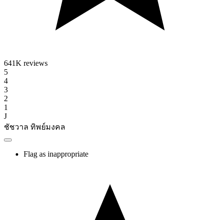
641K reviews
5
4
3
2
1
J
ชัชวาล ทิพย์มงคล
Flag as inappropriate