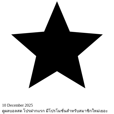
10 December 2025
ดูผลบอลสด โปรฝากแรก มีโปรโมชั่นสำหรับสมาชิกใหม่เยอะ