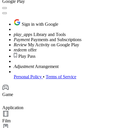
Google Play
Sign in with Google
play_apps
Library and Tools
Payment
Payments and Subscriptions
Review
My Activity on Google Play
redeem
offer
Play Pass
Adjustment
Arrangement
Personal Policy
•
Terms of Service
Game
Application
Film