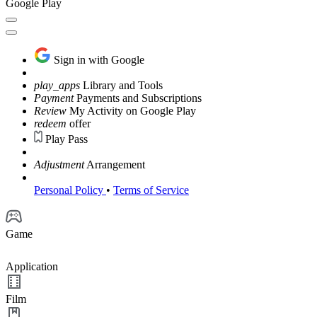
Google Play
Sign in with Google
play_apps
Library and Tools
Payment
Payments and Subscriptions
Review
My Activity on Google Play
redeem
offer
Play Pass
Adjustment
Arrangement
Personal Policy
•
Terms of Service
Game
Application
Film