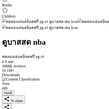
Books
Children
ดูบาสสด nba
ทดลองเล่นสล็อตฟรี pg เก
4.9
star
3068K reviews
10.1M+
Downloads
Teen
info
install
To share