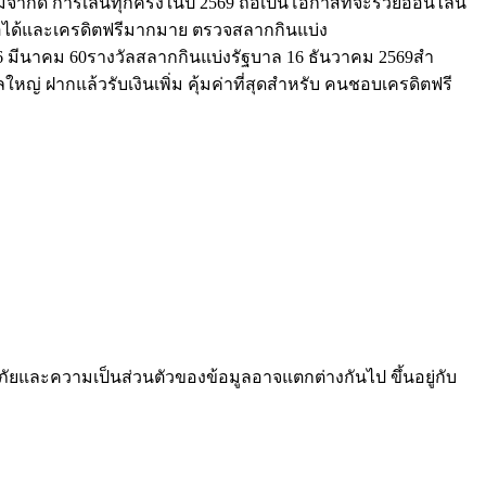
่จำกัด การเล่นทุกครั้งในปี 2569 ถือเป็นโอกาสที่จะรวยออนไลน์
อถือได้และเครดิตฟรีมากมาย ตรวจสลากกินแบ่ง
16 มีนาคม 60รางวัลสลากกินแบ่งรัฐบาล 16 ธันวาคม 2569สํา
หญ่ ฝากแล้วรับเงินเพิ่ม คุ้มค่าที่สุดสำหรับ คนชอบเครดิตฟรี
ยและความเป็นส่วนตัวของข้อมูลอาจแตกต่างกันไป ขึ้นอยู่กับ