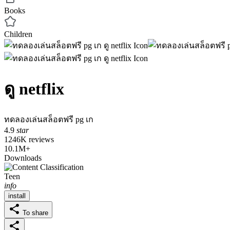
Books
Children
ดู netflix
ทดลองเล่นสล็อตฟรี pg เก
4.9
star
1246K reviews
10.1M+
Downloads
Teen
info
install
To share