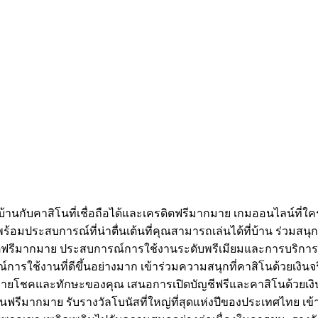
ที่บ้านกับคาสิโนที่เชื่อถือได้และเครดิตฟรีมากมาย เกมออนไลน์ที่ใ
พร้อมประสบการณ์ที่น่าตื่นเต้นที่คุณสามารถเล่นได้ที่บ้าน ร่วม
รดิตฟรีมากมาย ประสบการณ์การใช้งานระดับพรีเมียมและการบริการลูก
ใช้งานที่ดีขึ้นอย่างมาก เข้าร่วมความสนุกที่คาสิโนด้วยเงินจ
ายโชคและทักษะของคุณ เสนอการเปิดบัญชีฟรีและคาสิโนด้วยเงินจริ
นนฟรีมากมาย รับรางวัลโบนัสที่ใหญ่ที่สุดแห่งปีของประเทศไทย เข้า