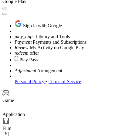
Google Play
Sign in with Google
play_apps
Library and Tools
Payment
Payments and Subscriptions
Review
My Activity on Google Play
redeem
offer
Play Pass
Adjustment
Arrangement
Personal Policy
•
Terms of Service
Game
Application
Film