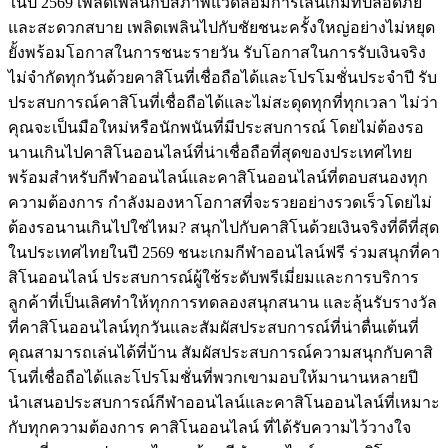
ในปี 2569 เพลิดเพลินกับสภาพแวดล้อมการเล่นเกมที่ปลอดภัย
และสะดวกสบาย เพลิดเพลินไปกับชัยชนะครั้งใหญ่อย่างไม่หยุด
ยั้งพร้อมโอกาสในการชนะรายวัน รับโอกาสในการรับเงินจริง
ไม่จำกัดทุกวันด้วยคาสิโนที่เชื่อถือได้และโปรโมชั่นประจำปี รับ
ประสบการณ์คาสิโนที่เชื่อถือได้และไม่สะดุดทุกที่ทุกเวลา ไม่ว่า
คุณจะเป็นมือใหม่หรือนักพนันที่มีประสบการณ์ โดยไม่ต้องรอ
นานเกินไปคาสิโนออนไลน์ที่น่าเชื่อถือที่สุดของประเทศไทย
พร้อมสำหรับกีฬาออนไลน์และคาสิโนออนไลน์ที่ตอบสนองทุก
ความต้องการ กำลังมองหาโอกาสที่จะรวยอย่างรวดเร็วโดยไม่
ต้องรอนานเกินไปใช่ไหม? สนุกไปกับคาสิโนด้วยเงินจริงที่ดีที่สุด
ในประเทศไทยในปี 2569 ชนะเกมกีฬาออนไลน์ฟรี ร่วมสนุกที่คา
สิโนออนไลน์ ประสบการณ์ผู้ใช้ระดับพรีเมี่ยมและการบริการ
ลูกค้าที่เป็นเลิศทำให้ทุกการทดลองสนุกสนาน และลุ้นรับรางวัล
ที่คาสิโนออนไลน์ทุกวันและสัมผัสประสบการณ์ที่น่าตื่นเต้นที่
คุณสามารถเล่นได้ที่บ้าน สัมผัสประสบการณ์ความสนุกกับคาสิ
โนที่เชื่อถือได้และโปรโมชั่นที่พวกเขามอบให้มานานหลายปี
นำเสนอประสบการณ์กีฬาออนไลน์และคาสิโนออนไลน์ที่เหมาะ
กับทุกความต้องการ คาสิโนออนไลน์ ที่ได้รับความไว้วางใจ