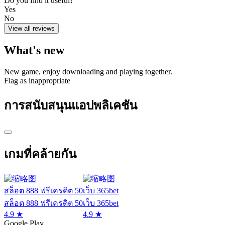
Do you find it useful?
Yes
No
View all reviews
What's new
New game, enjoy downloading and playing together.
Flag as inappropriate
การสนับสนุนแอปพลิเคชัน
เกมที่คล้ายกัน
สล็อต 888 ฟรีเครดิต 50
เว็บ 365bet
สล็อต 888 ฟรีเครดิต 50
เว็บ 365bet
4.9 ★
4.9 ★
Google Play