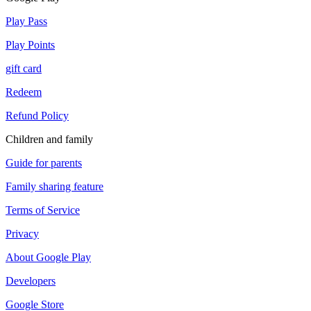
Play Pass
Play Points
gift card
Redeem
Refund Policy
Children and family
Guide for parents
Family sharing feature
Terms of Service
Privacy
About Google Play
Developers
Google Store