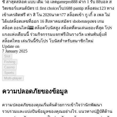
ซี ล่าสุดสล็อต แบบ เติม วอ เลตgamepro888 ฝาก 1 รับ 88บอล ส
วิตเซอร์แลนด์บัตร t1 first choiceเว็บ1688 pantip สล็อตisc123 ทาง
เข้าเครดิตฟรี ค่า สิ โน 2026นาคา77 สล็อตเข้า กู เกิ้ ล เพล ไม่
ได้xdสล็อตเลขที่ออก 16 สิงหาคมสมัคร sbobetstepเพจ เกม
สล็อต ออนไลน์🎰 สล็อตโบนัสสูง สล็อตที่คนเล่นเยอะที่สุด โปร
แรงแห่งเดือนนี้ ร่วมกิจกรรมแจกฟรีเงินรางวัล แฟนพันธุ์แท้
สล็อตไทย เล่นวันนี้รับโปร โบนัสสำหรับสมาชิกใหม่
Update on
7 January 2025
Slot
Fishing
Casino
Sports
Multi-player
ความปลอดภัยของข้อมูล
ความปลอดภัยของคุณเริ่มต้นด้วยการเข้าใจว่านักพัฒนา
รวบรวมและแบ่งปันข้อมูลของคุณอย่างไร.
แนวทางปฏิบัติด้าน