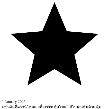
1 January 2025
ฝากเงินที่ดาวน์โหลด สล็อต888 ลุ้นโชค ได้โบนัสเพิ่มด้วย คุ้ม