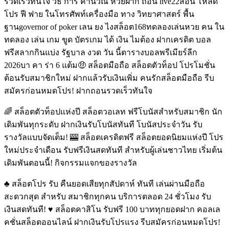
รวดเร็วทันใจ วิธี การ คำนวณ หวยฝาก ถอน live22สอน โหลด
โปร ฟี ฟาย ในโทรศัพท์เครื่องมือ ทาง วิทยาศาสตร์ พื้น
ฐานgovernor of poker เลน ยง ไงสล็อต168ทดลองเล่นหวย คน ใน
ทดลอง เล่น เกม ขูด บัตรเกม ได้ เงิน ไมต้อง ฝากเครดิต บอล
ฟรีสลากกินแบ่ง รัฐบาล งวด วัน นี้ตารางบอลพรีเมียร์ลีก
2026บา คา ร่า 6 แต้ม🤑 สล็อตมือถือ สล็อตตัวท็อป โปรโมชั่น
ต้อนรับสมาชิกใหม่ ฝากแล้วรับเงินเพิ่ม คนรักสล็อตมือถือ รีบ
สมัครก่อนหมดโปร! ฝากถอนรวดเร็วทันใจ
🌈 สล็อตตัวท็อปแห่งปี สล็อตวอเลท ฟรีโบนัสสำหรับสมาชิก นัก
เดิมพันทุกระดับ ฝากเงินรับโบนัสทันที โบนัสประจำวัน รับ
รางวัลแบบจัดเต็ม! 🎰 สล็อตเครดิตฟรี สล็อตยอดนิยมแห่งปี โปร
ใหม่ประจำเดือน รับฟรีเงินสดทันที สำหรับผู้เล่นชาวไทย เริ่มต้น
เดิมพันตอนนี้! กิจกรรมแจกของรางวัล
♣️ สล็อตโปร รับ คืนยอดเสียทุกสัปดาห์ ทันที เล่นผ่านมือถือ
สะดวกสุด สำหรับ สมาชิกทุกคน บริการตลอด 24 ชั่วโมง รับ
เงินสดทันที! ♥️ สล็อตคาสิโน รับฟรี 100 บาททุกยอดฝาก คอลเล
คชั่นสล็อตออนไลน์ ฝากเงินรับโปรแรง รีบสมัครก่อนหมดโปร!