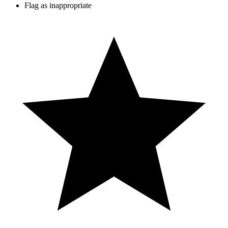
Flag as inappropriate