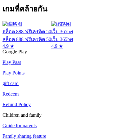
เกมที่คล้ายกัน
สล็อต 888 ฟรีเครดิต 50
เว็บ 365bet
สล็อต 888 ฟรีเครดิต 50
เว็บ 365bet
4.9 ★
4.9 ★
Google Play
Play Pass
Play Points
gift card
Redeem
Refund Policy
Children and family
Guide for parents
Family sharing feature