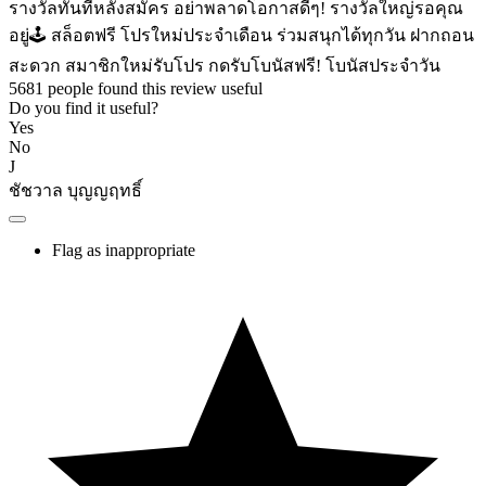
รางวัลทันทีหลังสมัคร อย่าพลาดโอกาสดีๆ! รางวัลใหญ่รอคุณ
อยู่🕹️ สล็อตฟรี โปรใหม่ประจำเดือน ร่วมสนุกได้ทุกวัน ฝากถอน
สะดวก สมาชิกใหม่รับโปร กดรับโบนัสฟรี! โบนัสประจำวัน
5681 people found this review useful
Do you find it useful?
Yes
No
J
ชัชวาล บุญญฤทธิ์
Flag as inappropriate