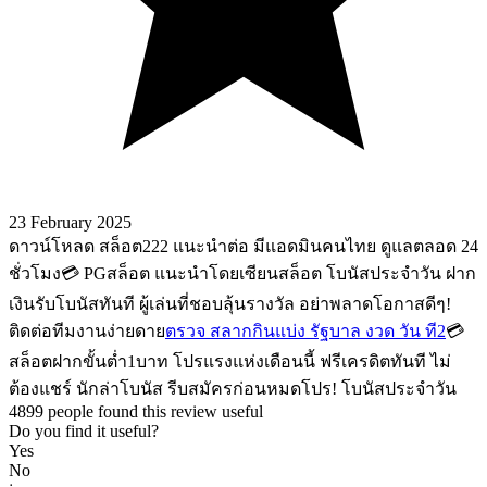
23 February 2025
ดาวน์โหลด สล็อต222 แนะนำต่อ มีแอดมินคนไทย ดูแลตลอด 24
ชั่วโมง💳 PGสล็อต แนะนำโดยเซียนสล็อต โบนัสประจำวัน ฝาก
เงินรับโบนัสทันที ผู้เล่นที่ชอบลุ้นรางวัล อย่าพลาดโอกาสดีๆ!
ติดต่อทีมงานง่ายดาย
ตรวจ สลากกินแบ่ง รัฐบาล งวด วัน ที2
💳
สล็อตฝากขั้นต่ำ1บาท โปรแรงแห่งเดือนนี้ ฟรีเครดิตทันที ไม่
ต้องแชร์ นักล่าโบนัส รีบสมัครก่อนหมดโปร! โบนัสประจำวัน
4899 people found this review useful
Do you find it useful?
Yes
No