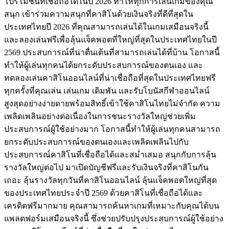
โปรโมชั่นที่เชื่อถือได้ในปี 2026 ทำให้ทุกการเล่นเกมของคุณ
สนุก เข้าร่วมความสนุกที่คาสิโนด้วยเงินจริงที่ดีที่สุดใน
ประเทศไทยปี 2026 ที่คุณสามารถเล่นได้ในเกมเสมือนจริงนี้
และลองเล่นฟรีเพื่อลุ้นแจ็คพอตที่ใหญ่ที่สุดในประเทศไทยในปี
2569 ประสบการณ์ที่น่าตื่นเต้นที่สามารถเล่นได้ที่บ้าน โอกาสนี้
ทำให้ผู้เล่นทุกคนได้ยกระดับประสบการณ์ของตนเอง และ
ทดลองเล่นคาสิโนออนไลน์ที่น่าเชื่อถือที่สุดในประเทศไทยฟรี
ทุกครั้งที่คุณเล่น เล่นเกม เดิมพัน และรับโบนัสกีฬาออนไลน์
สูงสุดอย่างง่ายดายพร้อมสิทธิ์เข้าใช้คาสิโนไทยไม่จำกัด ความ
เพลิดเพลินอย่างต่อเนื่องในการชนะรางวัลใหญ่ช่วยเพิ่ม
ประสบการณ์ผู้ใช้อย่างมาก โอกาสนี้ทำให้ผู้เล่นทุกคนสามารถ
ยกระดับประสบการณ์ของตนเองและเพลิดเพลินไปกับ
ประสบการณ์คาสิโนที่เชื่อถือได้และสม่ำเสมอ สนุกกับการลุ้น
รางวัลใหญ่ต่อไป มาเปิดบัญชีฟรีและรับเงินจริงที่คาสิโนกัน
เถอะ ลุ้นรางวัลทุกวันที่คาสิโนออนไลน์ ลุ้นแจ็คพอตใหญ่ที่สุด
ของประเทศไทยประจำปี 2569 ด้วยคาสิโนที่เชื่อถือได้และ
เครดิตฟรีมากมาย คุณสามารถค้นหาเกมที่เหมาะกับคุณได้บน
แพลตฟอร์มเสมือนจริงนี้ ซึ่งช่วยปรับปรุงประสบการณ์ผู้ใช้อย่าง