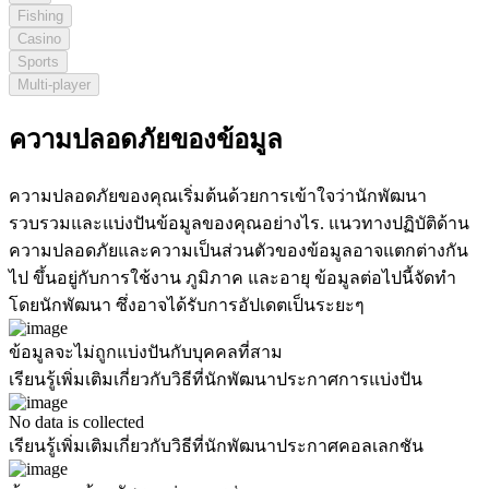
Fishing
Casino
Sports
Multi-player
ความปลอดภัยของข้อมูล
ความปลอดภัยของคุณเริ่มต้นด้วยการเข้าใจว่านักพัฒนา
รวบรวมและแบ่งปันข้อมูลของคุณอย่างไร.
แนวทางปฏิบัติด้าน
ความปลอดภัยและความเป็นส่วนตัวของข้อมูลอาจแตกต่างกัน
ไป ขึ้นอยู่กับการใช้งาน ภูมิภาค และอายุ
ข้อมูลต่อไปนี้จัดทำ
โดยนักพัฒนา ซึ่งอาจได้รับการอัปเดตเป็นระยะๆ
ข้อมูลจะไม่ถูกแบ่งปันกับบุคคลที่สาม
เรียนรู้เพิ่มเติมเกี่ยวกับวิธีที่นักพัฒนาประกาศการแบ่งปัน
No data is collected
เรียนรู้เพิ่มเติมเกี่ยวกับวิธีที่นักพัฒนาประกาศคอลเลกชัน