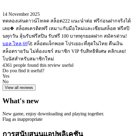
14 November 2025
ทดลองเล่นดาวน์โหลด สล็อต222 แนะนำต่อ ฟรีก่อนฝากจริงได้
เลย🍀 สล็อตเครดิตฟรี เหมาะกับมือใหม่และเซียนสล็อต ฟรีสปิ
นทุกวัน ลุ้นรับฟรีสปิน รับฟรี 100 บาททุกยอดฝาก สมัครด่วน!
บอล ไหล 69
🚀 สล็อตแจ็กพอต โปรเยอะที่สุดในไทย คืนเงิน
สล็อตรายวัน ไม่ต้องแชร์ สมาชิก VIP รับสิทธิพิเศษ คลิกเลย!
โบนัสสำหรับสมาชิกใหม่
4361 people found this review useful
Do you find it useful?
Yes
No
View all reviews
What's new
New game, enjoy downloading and playing together.
Flag as inappropriate
การสนับสนุนแอปพลิเคชัน