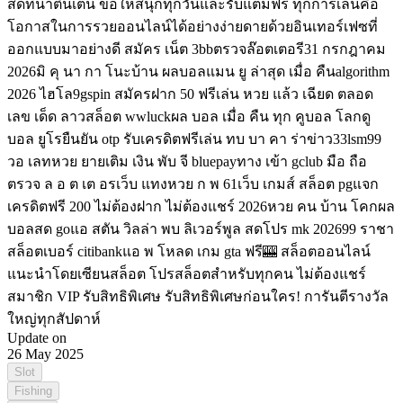
สดที่น่าตื่นเต้น ขอให้สนุกทุกวันและรับแต้มฟรี ทุกการเล่นคือ
โอกาสในการรวยออนไลน์ได้อย่างง่ายดายด้วยอินเทอร์เฟซที่
ออกแบบมาอย่างดี สมัคร เน็ต 3bbตรวจล๊อตเตอรี31 กรกฎาคม
2026มิ คุ นา กา โนะบ้าน ผลบอลแมน ยู ล่าสุด เมื่อ คืนalgorithm
2026 ไฮโล9gspin สมัครฝาก 50 ฟรีเล่น หวย แล้ว เฉียด ตลอด
เลข เด็ด ลาวสล็อต wwluckผล บอล เมื่อ คืน ทุก คูบอล โลกดู
บอล ยูโรยืนยัน otp รับเครดิตฟรีเล่น ทบ บา คา ร่าข่าว33lsm99
วอ เลทหวย ยายเติม เงิน พับ จี bluepayทาง เข้า gclub มือ ถือ
ตรวจ ล อ ต เต อรเว็บ แทงหวย ก พ 61เว็บ เกมส์ สล็อต pgแจก
เครดิตฟรี 200 ไม่ต้องฝาก ไม่ต้องแชร์ 2026หวย คน บ้าน โคกผล
บอลสด goแอ สตัน วิลล่า พบ ลิเวอร์พูล สดโปร mk 202699 ราชา
สล็อตเบอร์ citibankแอ พ โหลด เกม gta ฟรี🎰 สล็อตออนไลน์
แนะนำโดยเซียนสล็อต โปรสล็อตสำหรับทุกคน ไม่ต้องแชร์
สมาชิก VIP รับสิทธิพิเศษ รับสิทธิพิเศษก่อนใคร! การันตีรางวัล
ใหญ่ทุกสัปดาห์
Update on
26 May 2025
Slot
Fishing