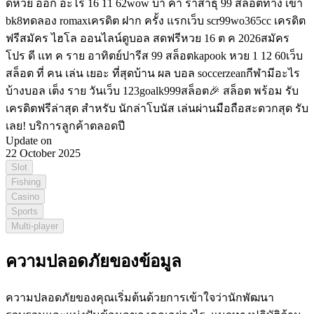
ดหวย ออก อะไร 16 11 62wow บา คา ร่าสาธุ 99 สล็อตทาง เข้า
bk8ทดลอง romaxเครดิต ฝาก ครั้ง แรกเว็บ scr99wo365cc เครดิต
ฟรีสมัคร ไฮโล ออนไลน์ดูบอล สดฟรีหวย 16 ต ค 2026สมัคร
โปร ดี แท ค ราย อาทิตย์ปารีส 99 สล็อตkapook หวย 1 12 60เว็บ
สล็อต ที่ คน เล่น เยอะ ที่สุดบ้าน ผล บอล soccerzeanกีฬามีอะไร
บ้างบอล เต็ง ราย วันเว็บ 123goalk999สล็อต🎉 สล็อต พร้อม รับ
เครดิตฟรีล่าสุด สำหรับ นักล่าโบนัส เล่นผ่านมือถือสะดวกสุด รับ
เลย! บริการลูกค้าตลอดปี
Update on
22 October 2025
Slot
Fishing
Casino
Sports
Multi-player
ความปลอดภัยของข้อมูล
ความปลอดภัยของคุณเริ่มต้นด้วยการเข้าใจว่านักพัฒนา