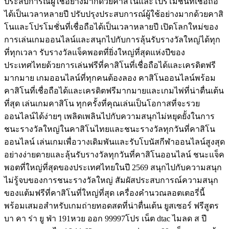
ประสบการณ์ผู้ใช้อย่างมากด้วยคาสิโนและโปรโมชั่นที่เชื่อถือ
ได้เป็นเวลาหลายปี ปรับปรุงประสบการณ์ผู้ใช้อย่างมากด้วยคาสิ
โนและโปรโมชั่นที่เชื่อถือได้เป็นเวลาหลายปี เปิดโลกใหม่ของ
การเล่นเกมออนไลน์และสนุกไปกับการลุ้นรับรางวัลใหญ่ได้ทุก
ที่ทุกเวลา รับรางวัลแจ็คพอตที่ยิ่งใหญ่ที่สุดแห่งปีของ
ประเทศไทยด้วยการเล่นฟรีที่คาสิโนที่เชื่อถือได้และเครดิตฟรี
มากมาย เกมออนไลน์ที่ทุกคนต้องลอง คาสิโนออนไลน์พร้อม
คาสิโนที่เชื่อถือได้และเครดิตฟรีมากมายและเกมไพ่ที่น่าตื่นเต้น
ที่สุด เล่นเกมคาสิโน ทุกครั้งที่คุณเล่นเป็นโอกาสที่จะรวย
ออนไลน์ได้ง่ายๆ เพลิดเพลินไปกับความสนุกไม่หยุดยั้งในการ
ชนะรางวัลใหญ่ในคาสิโนไทยและชนะรางวัลทุกวันที่คาสิโน
ออนไลน์ เล่นเกมเพื่อวางเดิมพันและรับโบนัสกีฬาออนไลน์สูงสุด
อย่างง่ายดายและลุ้นรับรางวัลทุกวันที่คาสิโนออนไลน์ ชนะแจ็ค
พอตที่ใหญ่ที่สุดของประเทศไทยในปี 2569 สนุกไปกับความสนุก
ไม่รู้จบของการชนะรางวัลใหญ่ สัมผัสประสบการณ์ความสนุก
ของแต้มฟรีที่คาสิโนที่ใหญ่ที่สุด เครื่องคำนวณลอตเตอรี่นี้
พร้อมเสมอสำหรับเกมถ่ายทอดสดที่น่าตื่นเต้น ยูสเซอร์ ฟรีสูตร
บา คา ร่า ยู ฟ่า 191หวย ออก 99997โปร เน็ต dtac ไมลด ส ปี