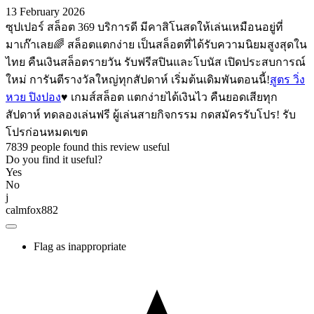
13 February 2026
ซุปเปอร์ สล็อต 369 บริการดี มีคาสิโนสดให้เล่นเหมือนอยู่ที่
มาเก๊าเลย🌈 สล็อตแตกง่าย เป็นสล็อตที่ได้รับความนิยมสูงสุดใน
ไทย คืนเงินสล็อตรายวัน รับฟรีสปินและโบนัส เปิดประสบการณ์
ใหม่ การันตีรางวัลใหญ่ทุกสัปดาห์ เริ่มต้นเดิมพันตอนนี้!
สูตร วิ่ง
หวย ปิงปอง
♥️ เกมส์สล็อต แตกง่ายได้เงินไว คืนยอดเสียทุก
สัปดาห์ ทดลองเล่นฟรี ผู้เล่นสายกิจกรรม กดสมัครรับโปร! รับ
โปรก่อนหมดเขต
7839 people found this review useful
Do you find it useful?
Yes
No
j
calmfox882
Flag as inappropriate