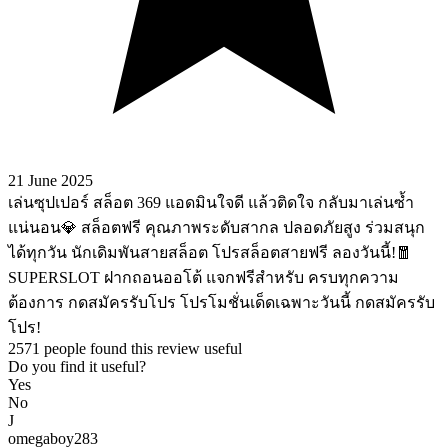
21 June 2025
เล่นซุปเปอร์ สล็อต 369 แอดมินใจดี แล้วติดใจ กลับมาเล่นซ้ำ
แน่นอน💎 สล็อตฟรี คุณภาพระดับสากล ปลอดภัยสูง ร่วมสนุก
ได้ทุกวัน นักเดิมพันสายสล็อต โปรสล็อตสายฟรี ลองวันนี้!🧧
SUPERSLOT ฝากถอนออโต้ แจกฟรีสำหรับ ครบทุกความ
ต้องการ กดสมัครรับโปร โปรโมชั่นเด็ดเฉพาะวันนี้ กดสมัครรับ
โปร!
2571 people found this review useful
Do you find it useful?
Yes
No
J
omegaboy283