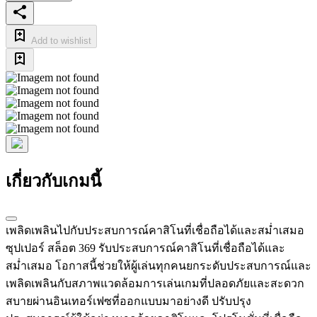
Add to wishlist
เกี่ยวกับเกมนี้
เพลิดเพลินไปกับประสบการณ์คาสิโนที่เชื่อถือได้และสม่ำเสมอ
ซุปเปอร์ สล็อต 369 รับประสบการณ์คาสิโนที่เชื่อถือได้และ
สม่ำเสมอ โอกาสนี้ช่วยให้ผู้เล่นทุกคนยกระดับประสบการณ์และ
เพลิดเพลินกับสภาพแวดล้อมการเล่นเกมที่ปลอดภัยและสะดวก
สบายผ่านอินเทอร์เฟซที่ออกแบบมาอย่างดี ปรับปรุง