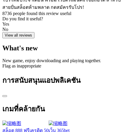
สายปั่นสล็อตห้ามพลาด กดสมัครรับโปร!
8736 people found this review useful
Do you find it useful?
Yes
No
View all reviews
What's new
New game, enjoy downloading and playing together.
Flag as inappropriate
การสนับสนุนแอปพลิเคชัน
เกมที่คล้ายกัน
สล็อต 888 ฟรีเครดิต 50
เว็บ 365bet