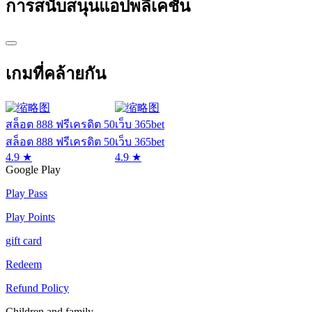
การสนับสนุนแอปพลิเคชัน
เกมที่คล้ายกัน
สล็อต 888 ฟรีเครดิต 50
เว็บ 365bet
สล็อต 888 ฟรีเครดิต 50
เว็บ 365bet
4.9 ★
4.9 ★
Google Play
Play Pass
Play Points
gift card
Redeem
Refund Policy
Children and family