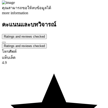
คุณสามารถขอให้ลบข้อมูลได้
more information
คะแนนและบทวิจารณ์
Ratings and reviews checked
Ratings and reviews checked
โทรศัพท์
แท็บเล็ต
4.9