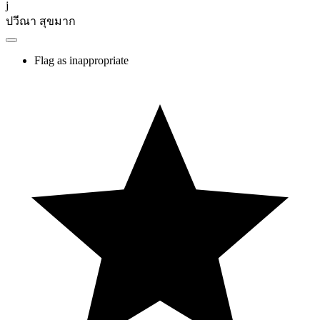
j
ปวีณา สุขมาก
Flag as inappropriate