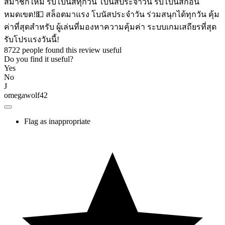
สมาชิกใหม่ รับโบนัสทุกวัน โบนัสประจำวัน รับโบนัสก่อน
หมดเขต!💵 สล็อตมาแรง โบนัสประจำวัน ร่วมสนุกได้ทุกวัน คุ้ม
ค่าที่สุดสำหรับ ผู้เล่นที่มองหาความคุ้มค่า ระบบเกมเสถียรที่สุด
รับโปรแรงวันนี้!
8722 people found this review useful
Do you find it useful?
Yes
No
J
omegawolf42
Flag as inappropriate