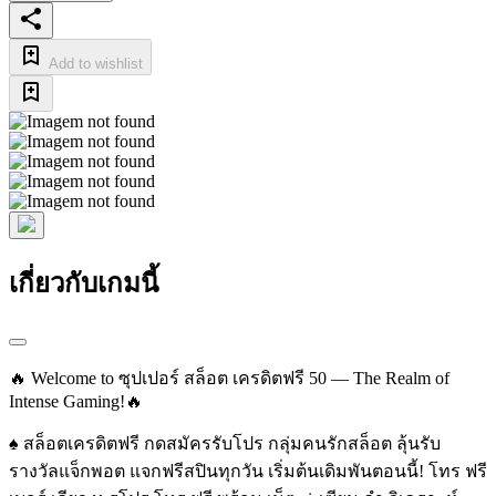
Add to wishlist
เกี่ยวกับเกมนี้
🔥 Welcome to ซุปเปอร์ สล็อต เครดิตฟรี 50 — The Realm of
Intense Gaming!🔥
♠️ สล็อตเครดิตฟรี กดสมัครรับโปร กลุ่มคนรักสล็อต ลุ้นรับ
รางวัลแจ็กพอต แจกฟรีสปินทุกวัน เริ่มต้นเดิมพันตอนนี้! โทร ฟรี