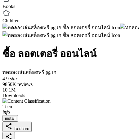
Books
Children
ซื้อ ลอตเตอรี่ ออนไลน์
ทดลองเล่นสล็อตฟรี pg เก
4.9
star
9850K reviews
10.1M+
Downloads
Teen
info
install
To share