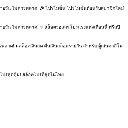
ยรายวัน ไม่ควรพลาด! 🎉 โปรโมชั่น โปรโมชั่นต้อนรับสมาชิกใหม่
รายวัน ไม่ควรพลาด! ✨ สล็อตวอเลท โปรแรงแห่งเดือนนี้ ฟรีสปิ
วรพลาด! ♦️ สล็อตเงินสด คืนเงินสล็อตรายวัน สำหรับ ผู้เล่นคาสิโน
บโปรสุดคุ้ม! สล็อตโปรดีสุดในไทย