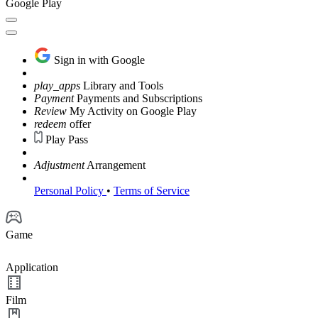
Google Play
Sign in with Google
play_apps
Library and Tools
Payment
Payments and Subscriptions
Review
My Activity on Google Play
redeem
offer
Play Pass
Adjustment
Arrangement
Personal Policy
•
Terms of Service
Game
Application
Film