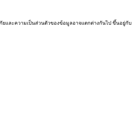
ยและความเป็นส่วนตัวของข้อมูลอาจแตกต่างกันไป ขึ้นอยู่กับ