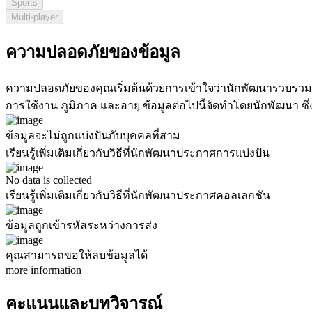
Sports
Multi-player
ความปลอดภัยของข้อมูล
ความปลอดภัยของคุณเริ่มต้นด้วยการเข้าใจว่านักพัฒนารวบรวม
การใช้งาน ภูมิภาค และอายุ
ข้อมูลต่อไปนี้จัดทำโดยนักพัฒนา ซึ
ข้อมูลจะไม่ถูกแบ่งปันกับบุคคลที่สาม
เรียนรู้เพิ่มเติมเกี่ยวกับวิธีที่นักพัฒนาประกาศการแบ่งปัน
No data is collected
เรียนรู้เพิ่มเติมเกี่ยวกับวิธีที่นักพัฒนาประกาศคอลเลกชัน
ข้อมูลถูกเข้ารหัสระหว่างการส่ง
คุณสามารถขอให้ลบข้อมูลได้
more information
คะแนนและบทวิจารณ์