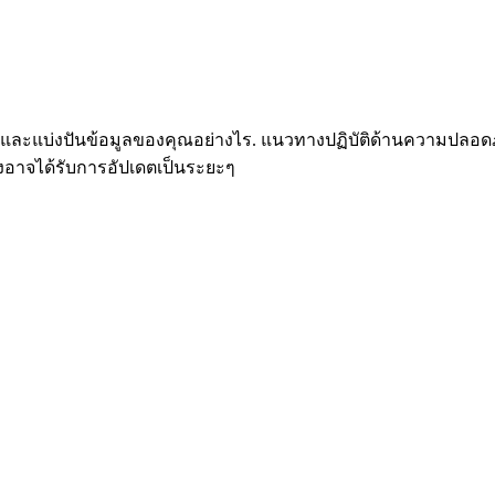
และแบ่งปันข้อมูลของคุณอย่างไร.
แนวทางปฏิบัติด้านความปลอดภั
่งอาจได้รับการอัปเดตเป็นระยะๆ