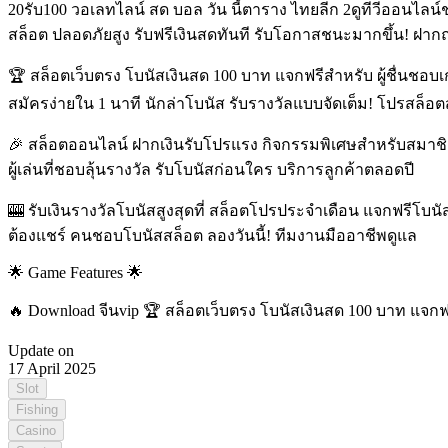
20รับ100 วอเลทไลน์ สด บอล วัน นี้ตาราง ไทยลีก 2ดูทีวีออนไ
สล็อต ปลอดภัยสูง รับฟรีเงินสดทันที รับโอกาสชนะมากขึ้น! ฝา
🏆 สล็อตเว็บตรง โบนัสเงินสด 100 บาท แจกฟรีสำหรับ ผู้ชื่นชอบเกม
สมัครง่ายใน 1 นาที นักล่าโบนัส รับรางวัลแบบจัดเต็ม! โปรสล็อ
🎉 สล็อตออนไลน์ ฝากเงินรับโปรแรง กิจกรรมพิเศษสำหรับสมาชิก 
ผู้เล่นที่ชอบลุ้นรางวัล รับโบนัสก่อนใคร บริการลูกค้าตลอดปี
🎰 รับเงินรางวัลโบนัสสูงสุดที่ สล็อตโปรประจำเดือน แจกฟรีโบนั
ต้องแชร์ คนชอบโบนัสสล็อต ลองวันนี้! ทีมงานมืออาชีพดูแล
🌟 Game Features 🌟
🔥 Download จีนvip 🏆 สล็อตเว็บตรง โบนัสเงินสด 100 บาท แจกฟรีสำ
Update on
17 April 2025
Slot
Fishing
Casino