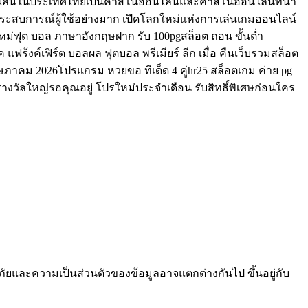
อนไลน์ในประเทศไทยเป็นคาสิโนออนไลน์และคาสิโนออนไลน์ที่น่า
ประสบการณ์ผู้ใช้อย่างมาก เปิดโลกใหม่แห่งการเล่นเกมออนไลน์
ิด ใหม่ฟุต บอล ภาษาอังกฤษฝาก รับ 100pgสล็อต ถอน ขั้นต่ำ
แฟร้งค์เฟิร์ต บอลผล ฟุตบอล พรีเมียร์ ลีก เมื่อ คืนเว็บรวมสล็อต
 พฤษภาคม 2026โปรแกรม หวยขอ ทีเด็ด 4 คู่hr25 สล็อตเกม ค่าย pg
างวัลใหญ่รอคุณอยู่ โปรใหม่ประจำเดือน รับสิทธิ์พิเศษก่อนใคร
ยและความเป็นส่วนตัวของข้อมูลอาจแตกต่างกันไป ขึ้นอยู่กับ