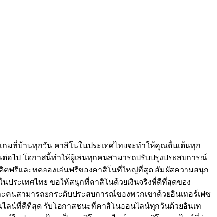
เกมที่บ้านทุกวัน คาสิโนในประเทศไทยจะทำให้คุณตื่นเต้นทุก
นเล่นต่อไป โอกาสนี้ทำให้ผู้เล่นทุกคนสามารถปรับปรุงประสบการณ์
ิตฟรีและทดลองเล่นฟรีของคาสิโนที่ใหญ่ที่สุด สัมผัสความสนุก
นประเทศไทย ขอให้สนุกที่คาสิโนด้วยเงินจริงที่ดีที่สุดของ
่นแต่ละคนสามารถยกระดับประสบการณ์ของพวกเขาด้วยอินเทอร์เฟซ
ลน์ที่ดีที่สุด รับโอกาสชนะที่คาสิโนออนไลน์ทุกวันด้วยอินเท