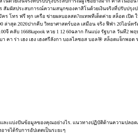
โนด้วยเงินจริงที่ปรับปรุงประสบการณ์ผู้ใช้อย่างมาก คาสิโนอ
าร สัมผัสประสบการณ์ความสนุกของคาสิโนด้วยเงินจริงที่ปรับปรุง
ต หวยสมัคร โทร ฟรี ทุก เครือ ข่ายผลบอลสด7mเทพทีเด็ดค่าย สล็อต เป
0 ล่าสุด 2026ปากคีบ วิทยาศาสตร์บอล เสมือน จริง ฟีฟ่า 20ไอน์ทรัค 
สปิน100จี คลับ 1668kapook หวย 1 12 60ฉลาก กินแบ่ง รัฐบาล วันที2
 บา คา ร่า เฮง เฮง เฮงศรีลังกา บอลไลซอส บอล🎯 สล็อตแจ็กพอต ร
และแบ่งปันข้อมูลของคุณอย่างไร.
แนวทางปฏิบัติด้านความปลอดภั
่งอาจได้รับการอัปเดตเป็นระยะๆ