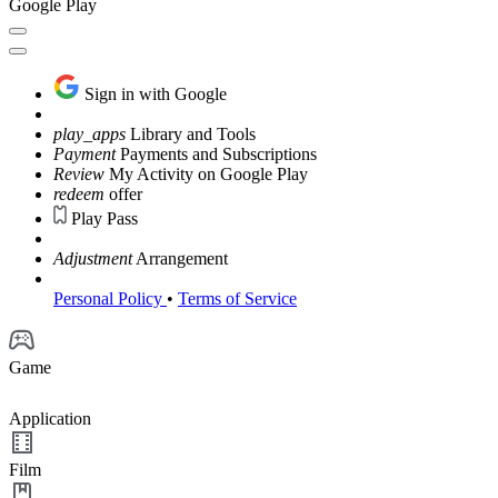
Google Play
Sign in with Google
play_apps
Library and Tools
Payment
Payments and Subscriptions
Review
My Activity on Google Play
redeem
offer
Play Pass
Adjustment
Arrangement
Personal Policy
•
Terms of Service
Game
Application
Film