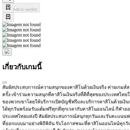
Add to wishlist
เกี่ยวกับเกมนี้
สัมผัสประสบการณ์ความสนุกของคาสิโนด้วยเงินจริง ค่ายเกมส์สล
ครั้ง เข้าร่วมความสนุกที่คาสิโนเงินจริงที่ดีที่สุดของประเทศไท
ของพวกเขาโดยให้บริการเปิดบัญชีฟรีและบริการคาสิโนด้วยเงินจร
ได้ทุกวันพร้อมรับแต้มฟรีทุกที่ทุกเวลากับคาสิโนออนไลน์ กีฬาออ
ประเทศไทยแห่งปี สัมผัสประสบการณ์สนุกทุกวันและรับคะแนนฟร
ที่ออกแบบมาอย่างพิถีพิถัน รับโอกาสชนะที่คาสิโนออนไลน์ทุกวัน