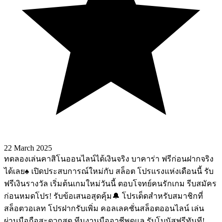
22 March 2025
ทดลองเล่นคาสิโนออนไลน์ได้เงินจริง บาคาร่า ฟรีก่อนฝากจริง
ได้เลย♠️ เปิดประสบการณ์ใหม่กับ สล็อต โปรแรงแห่งเดือนนี้ รับ
ฟรีเงินรางวัล เริ่มต้นเกมใหม่วันนี้ ตอบโจทย์คนรักเกม รีบสมัคร
ก่อนหมดโปร! รับข้อเสนอสุดคุ้ม🔔 โปรเด็ดสำหรับสมาชิกที่
สล็อตวอเลท โปรฝากรับเพิ่ม คอลเลคชั่นสล็อตออนไลน์ เล่น
ผ่านมือถือสะดวกสุด ทีมงานมืออาชีพดูแล รับโบนัสฟรีทันที!