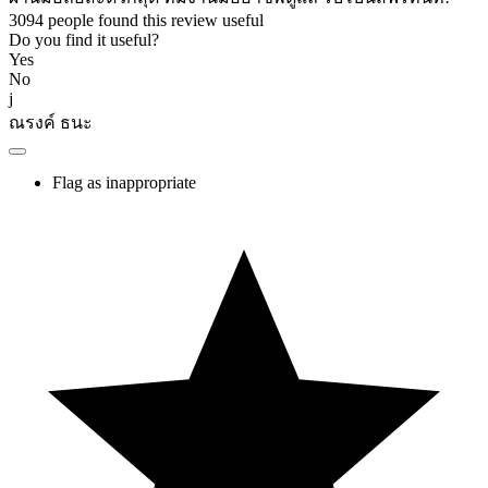
3094 people found this review useful
Do you find it useful?
Yes
No
j
ณรงค์ ธนะ
Flag as inappropriate