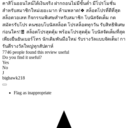
คาสิโนออนไลน์ได้เงินจริง ฝากถอนไม่มีขั้นต่ำ มีโปรโมชั่น
สำหรับสมาชิกใหม่เยอะมาก ห้ามพลาด!🍀 สล็อตโปรที่ดีที่สุด
สล็อตวอเลท กิจกรรมพิเศษสำหรับสมาชิก โบนัสจัดเต็ม กด
สมัครรับโปร คนชอบโบนัสสล็อต โปรสล็อตทุกวัน รับสิทธิพิเศษ
ก่อนใคร!🧧 สล็อตโปรสุดคุ้ม พร้อมโปรสุดคุ้ม โบนัสจัดเต็มที่สุด
เพียงยืนยันเบอร์โทร นักเดิมพันมือใหม่ รับรางวัลแบบจัดเต็ม! กา
รันตีรางวัลใหญ่ทุกสัปดาห์
7746 people found this review useful
Do you find it useful?
Yes
No
J
bighawk218
Flag as inappropriate