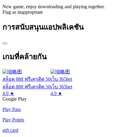
New game, enjoy downloading and playing together.
Flag as inappropriate
การสนับสนุนแอปพลิเคชัน
เกมที่คล้ายกัน
สล็อต 888 ฟรีเครดิต 50
เว็บ 365bet
สล็อต 888 ฟรีเครดิต 50
เว็บ 365bet
4.9 ★
4.9 ★
Google Play
Play Pass
Play Points
gift card