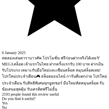
6 January 2025
ทดลองเล่นคาราบาวคัพ โปรโมชั่น ฟรีก่อนฝากจริงได้เลย🏅
MEGAสล็อต เจ้าแรกในไทย ฝากครั้งแรกรับ 100 บาท ฝากเงิน
รับโปรแรง เหมาะกับมือใหม่และเซียนสล็อต หมุนสล็อตเลย!
โปรใหม่ประจำเดือน🎮 สล็อตออนไลน์ การันตีแตกง่าย โปรใหม่
ประจำเดือน รับสิทธิพิเศษทุกยูสเซอร์ มือใหม่หัดหมุนสล็อต รับ
ข้อเสนอสุดคุ้ม รับเครดิตฟรีไม่อั้น
2193 people found this review useful
Do you find it useful?
Yes
No