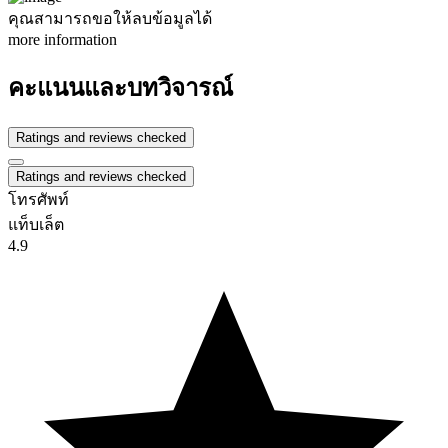
คุณสามารถขอให้ลบข้อมูลได้
more information
คะแนนและบทวิจารณ์
Ratings and reviews checked
Ratings and reviews checked
โทรศัพท์
แท็บเล็ต
4.9