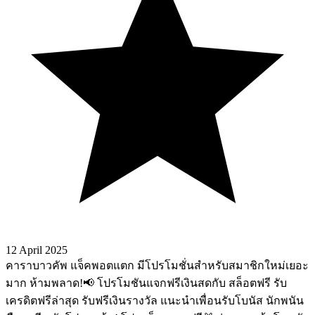
12 April 2025
คาราบาวคัพ แจ็คพอตแตก มีโปรโมชั่นสำหรับสมาชิกใหม่เยอะ
มาก ห้ามพลาด!📢 โปรโมชันแจกฟรีเงินสดกับ สล็อตฟรี รับ
เครดิตฟรีล่าสุด รับฟรีเงินรางวัล แนะนำเพื่อนรับโบนัส นักพนัน