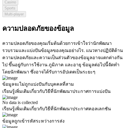
Casino
Sports
Multi-player
ความปลอดภัยของข้อมูล
ความปลอดภัยของคุณเริ่มต้นด้วยการเข้าใจว่านักพัฒนา
รวบรวมและแบ่งปันข้อมูลของคุณอย่างไร.
แนวทางปฏิบัติด้าน
ความปลอดภัยและความเป็นส่วนตัวของข้อมูลอาจแตกต่างกัน
ไป ขึ้นอยู่กับการใช้งาน ภูมิภาค และอายุ
ข้อมูลต่อไปนี้จัดทำ
โดยนักพัฒนา ซึ่งอาจได้รับการอัปเดตเป็นระยะๆ
ข้อมูลจะไม่ถูกแบ่งปันกับบุคคลที่สาม
เรียนรู้เพิ่มเติมเกี่ยวกับวิธีที่นักพัฒนาประกาศการแบ่งปัน
No data is collected
เรียนรู้เพิ่มเติมเกี่ยวกับวิธีที่นักพัฒนาประกาศคอลเลกชัน
ข้อมูลถูกเข้ารหัสระหว่างการส่ง