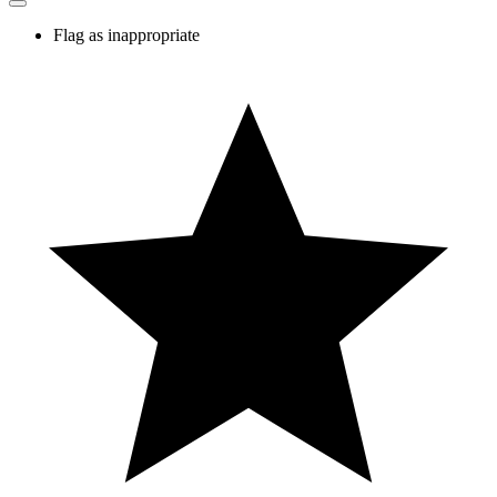
Flag as inappropriate