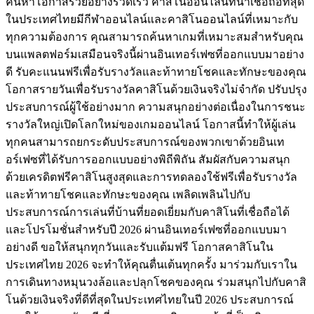
ค้นหาโอกาสรวยอย่างรวดเร็ว คาสิโนออนไลน์ที่น่าเชื่อถือที่สุด
ในประเทศไทยมีกีฬาออนไลน์และคาสิโนออนไลน์ที่เหมาะกับ
ทุกความต้องการ คุณสามารถค้นหาเกมที่เหมาะสมสำหรับคุณ
บนแพลตฟอร์มเสมือนจริงนี้ผ่านอินเทอร์เฟซที่ออกแบบมาอย่าง
ดี รับคะแนนฟรีเพื่อรับรางวัลและท้าทายโชคและทักษะของคุณ
โอกาสรายวันเพื่อรับรางวัลคาสิโนด้วยเงินจริงไม่จำกัด ปรับปรุง
ประสบการณ์ผู้ใช้อย่างมาก ความสนุกอย่างต่อเนื่องในการชนะ
รางวัลใหญ่เปิดโลกใหม่ของเกมออนไลน์ โอกาสนี้ทำให้ผู้เล่น
ทุกคนสามารถยกระดับประสบการณ์ของพวกเขาด้วยอินเท
อร์เฟซที่ได้รับการออกแบบอย่างพิถีพิถัน สัมผัสกับความสนุก
ด้วยเครดิตฟรีคาสิโนสูงสุดและการทดลองใช้ฟรีเพื่อรับรางวัล
และท้าทายโชคและทักษะของคุณ เพลิดเพลินไปกับ
ประสบการณ์การเล่นที่บ้านที่ยอดเยี่ยมกับคาสิโนที่เชื่อถือได้
และโปรโมชั่นสำหรับปี 2026 ผ่านอินเทอร์เฟซที่ออกแบบมา
อย่างดี ขอให้สนุกทุกวันและรับแต้มฟรี โอกาสคาสิโนใน
ประเทศไทย 2026 จะทำให้คุณตื่นเต้นทุกครั้ง มาร่วมกับเราใน
การเดินทางหมุนวงล้อและปลุกโชคของคุณ ร่วมสนุกไปกับคาสิ
โนด้วยเงินจริงที่ดีที่สุดในประเทศไทยในปี 2026 ประสบการณ์