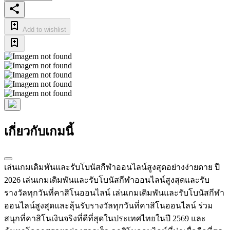
Add to wishlist
เกี่ยวกับเกมนี้
เล่นเกมเดิมพันและรับโบนัสกีฬาออนไลน์สูงสุดอย่างง่ายดาย ปี
2026 เล่นเกมเดิมพันและรับโบนัสกีฬาออนไลน์สูงสุดและรับ
รางวัลทุกวันที่คาสิโนออนไลน์ เล่นเกมเดิมพันและรับโบนัสกีฬา
ออนไลน์สูงสุดและลุ้นรับรางวัลทุกวันที่คาสิโนออนไลน์ ร่วม
สนุกที่คาสิโนเงินจริงที่ดีที่สุดในประเทศไทยในปี 2569 และ