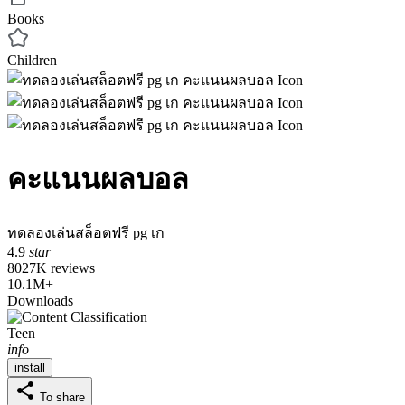
Books
Children
คะแนนผลบอล
ทดลองเล่นสล็อตฟรี pg เก
4.9
star
8027K reviews
10.1M+
Downloads
Teen
info
install
To share