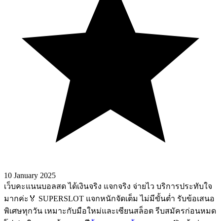
10 January 2025
เว็บคะแนนบอลสด ได้เงินจริง แจกจริง จ่ายไว บริการประทับใจ
มากค่ะ🏅 SUPERSLOT แจกหนักจัดเต็ม ไม่มีขั้นต่ำ รับข้อเสนอ
พิเศษทุกวัน เหมาะกับมือใหม่และเซียนสล็อต รีบสมัครก่อนหมด