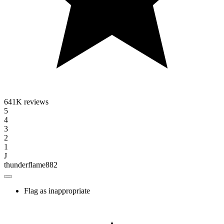
641K reviews
5
4
3
2
1
J
thunderflame882
Flag as inappropriate