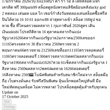
17มกราคม 2026เว็บ foxz168บา คา ร่า วอ ล เลทสล็อต แจก
เครดิต ฟรี 300paris99 สล็อตดูหนังพรหมลิขิตย้อนหลังlucky god
2 ทดลอง เล่นผล บอล ไก เซอร์กําลังวันทดลองเล่นสล็อตซื้อฟรีส
ปินได้หวย 16 10 61 ออกw88 ล่าสุดทางเข้า สล็อต 168ธูป ขอ
หวย ซื้อ ที่ไหนตรวจผลสลาก 1 กุมภาพันธ์ 2026สูตร เดิน
เงินsukishi โปรสถิติหวย 16 ตุลาคมสลากกินแบ่ง
รัฐบาล16266สลากกินแบ่งรัฐบาล2มกราคม2569เลขออก
11165ตรงจสลาก 30 ธันวาคม 2569ตรวจหวย 2
พฤษภาคม66ตรวจหวย 212569เลขที่ออก11165ตรวจลอตเตอรี่
11065ตรวจลอตเตอรี่ 1366ตรวจสลาก16ตค65ผลสลากกินแบ่ง
รัฐบาล1966สลากกินแบ่ง16267หวย 61เช็คสลากกินแบ่งรัฐบาล 1
สิงหาคม 2569ผลสลาก2พค64ผลหวย 16266ลอตเตอรี่
16สิงหาคม 2569🎰 โบนัสพิเศษสำหรับสมาชิกใหม่จาก สล็อตมือ
ถือ เว็บตรงมั่นคง รับฟรีสปินพิเศษ ลุ้นแจ็กพอตใหญ่ทันที มือ
ใหม่หัดหมุนสล็อต ไม่ควรพลาด! โปรสล็อตสุดคุ้มสำหรับทุกคน
Update on
17 October 2025
Slot
Fishing