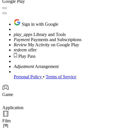
Google Play
Sign in with Google
play_apps
Library and Tools
Payment
Payments and Subscriptions
Review
My Activity on Google Play
redeem
offer
Play Pass
Adjustment
Arrangement
Personal Policy
•
Terms of Service
Game
Application
Film