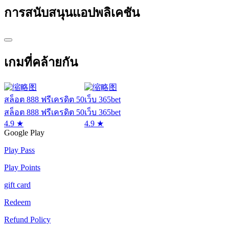
การสนับสนุนแอปพลิเคชัน
เกมที่คล้ายกัน
สล็อต 888 ฟรีเครดิต 50
เว็บ 365bet
สล็อต 888 ฟรีเครดิต 50
เว็บ 365bet
4.9 ★
4.9 ★
Google Play
Play Pass
Play Points
gift card
Redeem
Refund Policy