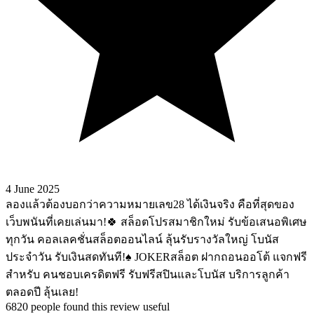
4 June 2025
ลองแล้วต้องบอกว่าความหมายเลข28 ได้เงินจริง คือที่สุดของ
เว็บพนันที่เคยเล่นมา!🍀 สล็อตโปรสมาชิกใหม่ รับข้อเสนอพิเศษ
ทุกวัน คอลเลคชั่นสล็อตออนไลน์ ลุ้นรับรางวัลใหญ่ โบนัส
ประจำวัน รับเงินสดทันที!♠️ JOKERสล็อต ฝากถอนออโต้ แจกฟรี
สำหรับ คนชอบเครดิตฟรี รับฟรีสปินและโบนัส บริการลูกค้า
ตลอดปี ลุ้นเลย!
6820 people found this review useful