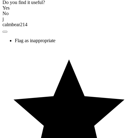
Do you find it useful?
Yes
No
j
calmbear214
Flag as inappropriate