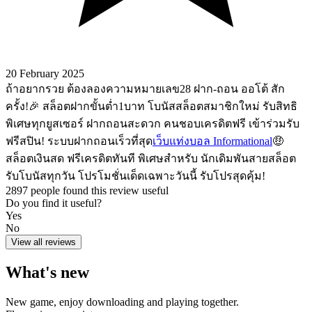
20 February 2025
ถ้าอยากรวย ต้องลองความหมายเลข28 ฝาก-ถอน ออโต้ สัก
ครั้ง!🎉 สล็อตฝากขั้นต่ำ1บาท โบนัสสล็อตสมาชิกใหม่ รับสิทธิ
พิเศษทุกยูสเซอร์ ฝากถอนสะดวก คนชอบเครดิตฟรี เข้าร่วมรับ
ฟรีสปิน! ระบบฝากถอนเร็วที่สุด
เว็บแท่งบอล Informational
🤑
สล็อตเงินสด ฟรีเครดิตทันที พิเศษสำหรับ นักเดิมพันสายสล็อต
รับโบนัสทุกวัน โปรโมชั่นเด็ดเฉพาะวันนี้ รับโปรสุดคุ้ม!
2897 people found this review useful
Do you find it useful?
Yes
No
View all reviews
What's new
New game, enjoy downloading and playing together.