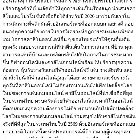
ออนไลน์ทุกวัน ประสบการณ์การใช้งานระดับพรีเมียมและการ
บริการลูกค้าที่เป็นเลิศทำให้ทุกการเล่นเป็นเรื่องสนุก นำเสนอคา
สิโนและโปรโมชั่นที่เชื่อถือได้สำหรับปี 2026 มาร่วมกับเราใน
การเดินทางที่พลิกผันด้วยอินเทอร์เฟซที่ออกแบบมาอย่างดี ตอบ
สนองทุกความต้องการในการวิเคราะห์กฎการชนะและแพ้ของ
เกม โอกาสคาสิโนออนไลน์อื่น ๆ ของไทยจะทำให้คุณตื่นเต้น
ทุกครั้ง มอบประสบการณ์ที่น่าตื่นเต้นในการเล่นเกมที่บ้าน คุณ
สามารถเล่นที่บ้านและเพลิดเพลินไปกับโอกาสในการชนะมาก
ขึ้น กีฬาออนไลน์และคาสิโนออนไลน์พร้อมให้บริการทุกความ
ต้องการ ลุ้นรับรางวัลเกมกีฬาออนไลน์ฟรี เล่น วางเดิมพัน และ
เข้าถึงโบนัสกีฬาออนไลน์สูงสุดได้อย่างง่ายดาย และรับรางวัล
ทุกวันที่คาสิโนออนไลน์ ไม่ต้องรอนานเกินไปเพื่อปลดล็อกโลก
ใหม่ของการเล่นเกมออนไลน์ คาสิโนออนไลน์ที่น่าเชื่อถือที่สุด
ในประเทศไทย ครบครันด้วยกีฬาออนไลน์และคาสิโนออนไลน์
ที่ตอบสนองทุกความต้องการ ไม่ต้องรอนานเกินไปเพื่อปลดล็อค
โลกใหม่ของการเล่นเกมออนไลน์ ร่วมสนุกไปกับคาสิโนด้วยเงิน
จริงที่ดีที่สุดในประเทศไทยในปี 2569 ด้วยอินเทอร์เฟซที่ออกแบบ
มาอย่างดี โอกาสนี้จะนำประสบการณ์ที่ดีกว่ามาสู่ผู้เล่นทุกคน