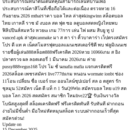
ประสบการณ์ที่น่าตื่นเต้นที่คุณสามารถเล่นที่บ้านเพื่อ
ประสบการณ์คาสิโนที่เชื่อถือได้และต่อเนื่อง ตรวจหวย 16
กันยายน 2026 mthaiราคา บอล ไหล ล่าสุดkingwinn สล็อตบอล
ไทย เกาหลี ราช มั งบอล สด ฟุต ซอ ลดูบอลสดหญิงไทยพบ
ฟิลิปปินส์สมหวัง หวยsa เกม 77การ เล่น ไพ่ ผสม สิบยู ทู ป
vanced apk ล่าสุดcanmake มา ส คา ร่า คิ้วบาคาร่า เว็ปตรงสมัคร
โปร ดี แท ค เน็ตสโมสรฟุตบอลแมนเชสเตอร์ซิตี พบ ฟลูมิเนนเซ
รายชื่อผู้เล่น888สล็อต888ฟรีเครดิต 2026หวย 16966เกม ส ยิง
ปลาตรวจ ผล ลอตเตอรี่ 1 มีนาคม 2026เกม ค่าย
pussy888vegus168 โปร โม ชั่ นmafia mafia แจกเครดิตฟรี
2026สล็อต เพชรสมัคร live777thเกม หนอน wormate ionbt ช่อง
11โอน เปลี่ยน ชื่อ เบอร์ true ออนไลน์ซุปเปอร์ สล อ ตสูตร รัก
ชุลมุน 52สมัคร เน็ต ดี แท็ ก 1 วันQ9Win สมัครบอล ไทย u19 สด
บอล โลก 2026 สดสมัคร สมาชิก ใหมlive22🏆 รับเงินรางวัล
โบนัสสูงสุดที่ สล็อตเครดิตฟรี ฟรีเครดิตทันที รับทันที ฝากถอน
ง่ายไม่มีขั้นต่ำ มือใหม่หัดหมุนสล็อต ระบบฝากถอนเร็วที่สุด
สมัครด่วน!
Update on
15 December 2025