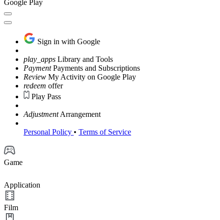
Google Play
Sign in with Google
play_apps
Library and Tools
Payment
Payments and Subscriptions
Review
My Activity on Google Play
redeem
offer
Play Pass
Adjustment
Arrangement
Personal Policy
•
Terms of Service
Game
Application
Film