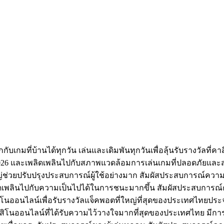
กกับเกมที่บ้านได้ทุกวัน เล่นและเดิมพันทุกวันเพื่อลุ้นรับรางวัลที
ปี 2026 และเพลิดเพลินไปกับสภาพแวดล้อมการเล่นเกมที่ปลอดภัยแ
่วยปรับปรุงประสบการณ์ผู้ใช้อย่างมาก สัมผัสประสบการณ์ความสนุ
พลินไปกับความเป็นไปได้ในการชนะมากขึ้น สัมผัสประสบการณ์ควา
่คาสิโนออนไลน์เพื่อรับรางวัลแจ็คพอตที่ใหญ่ที่สุดของประเทศไทยป
คาสิโนออนไลน์ที่ได้รับความไว้วางใจมากที่สุดของประเทศไทย มีก