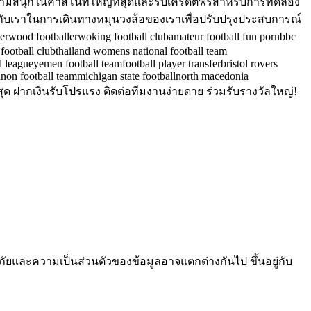
วามสนุกในคาสิโนที่ใหญ่ที่สุดและรับเครดิตฟรีสำหรับการทดลอง
มกับเราในการเดินทางหมุนวงล้อของเราเพื่อปรับปรุงประสบการณ์
sherwood footballerwoking football clubamateur football fun pornbbc
 football clubthailand womens national football team
l leagueyemen football teamfootball player transferbristol rovers
ebanon football teammichigan state footballnorth macedonia
มที่สุด ฝากเงินรับโปรแรง ติดต่อทีมงานง่ายดาย ร่วมรับรางวัลใหญ่!
ยและความเป็นส่วนตัวของข้อมูลอาจแตกต่างกันไป ขึ้นอยู่กับ