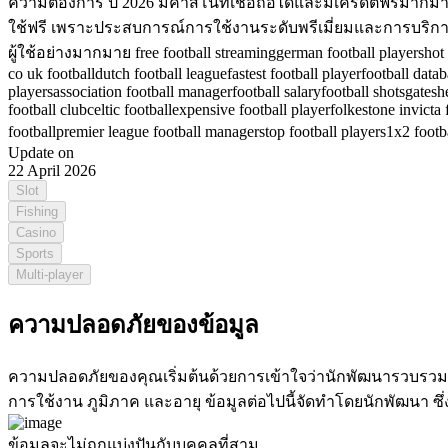
ความต้องการ ปี 2026 มีคาสิโนที่เชื่อถือได้และมีเครดิตฟรีมา
ใช้ฟรี เพราะประสบการณ์การใช้งานระดับพรีเมี่ยมและการบริการ
ผู้ใช้อย่างมากมาย free football streaminggerman football playershot 
co uk footballdutch football leaguefastest football playerfootball da
playersassociation football managerfootball salaryfootball shotsgateshe
football clubceltic footballexpensive football playerfolkestone invict
footballpremier league football managerstop football players1x2 
Update on
22 April 2026
Slot
Fishing
Casino
Sports
Multi-player
ความปลอดภัยของข้อมูล
ความปลอดภัยของคุณเริ่มต้นด้วยการเข้าใจว่านักพัฒนารวบรวม
การใช้งาน ภูมิภาค และอายุ
ข้อมูลต่อไปนี้จัดทำโดยนักพัฒนา ซึ
ข้อมูลจะไม่ถูกแบ่งปันกับบุคคลที่สาม