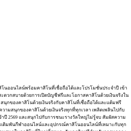
่คาสิโนออนไลน์พร้อมคาสิโนที่เชื่อถือได้และโปรโมชั่นประจำปี เข้า
ละสะดวกสบายด้วยการเปิดบัญชีฟรีและโอกาสคาสิโนด้วยเงินจริงใน
กของคาสิโนด้วยเงินจริงกับคาสิโนที่เชื่อถือได้และแต้มฟรี
มสนุกของคาสิโนด้วยเงินจริงทุกที่ทุกเวลา เพลิดเพลินไปกับ
ระจำปี 2569 และสนุกไปกับการชนะรางวัลใหญ่ไม่รู้จบ สัมผัสความ
ารเดิมพันกีฬาออนไลน์และอุปกรณ์คาสิโนออนไลน์ที่เหมาะกับทุก