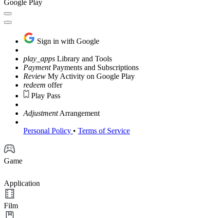
Google Play
Sign in with Google
play_apps
Library and Tools
Payment
Payments and Subscriptions
Review
My Activity on Google Play
redeem
offer
Play Pass
Adjustment
Arrangement
Personal Policy
•
Terms of Service
Game
Application
Film