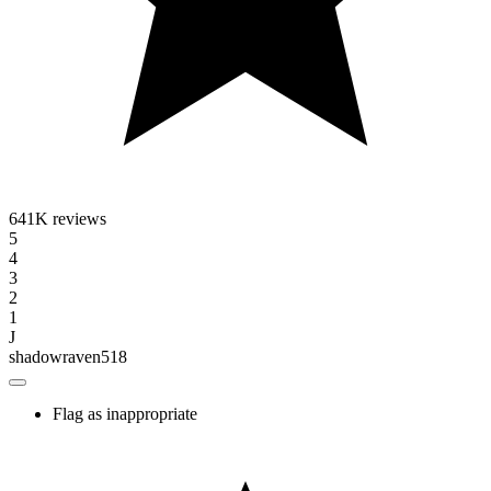
641K reviews
5
4
3
2
1
J
shadowraven518
Flag as inappropriate