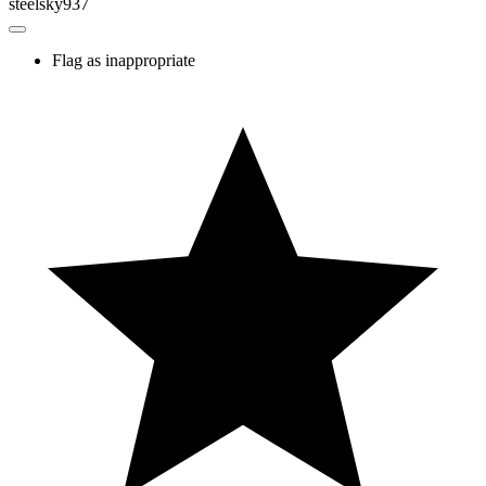
steelsky937
Flag as inappropriate