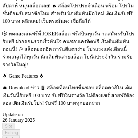
สัปดาห์ หมุนสล็อตเลย! 🔥 สล็อตโปรประจำเดือน พร้อม โปรโม
ชั่นต้อนรับสมาชิกใหม่ สำหรับ นักเดิมพันมือใหม่ เติมเงินรับฟรี
100 บาท คลิกเลย! เว็บตรงมั่นคง เชื่อถือได้
🎲 ทดลองเล่นฟรีที่ JOKERสล็อต ฟรีสปินทุกวัน กดสมัครรับโปร
รับฟรี ฝากถอนรวดเร็วทันใจ คนชอบเครดิตฟรี เริ่มต้นเดิมพัน
ตอนนี้! 🎉 สล็อตยอดฮิต การันตีแตกง่าย โปรแรงแห่งเดือนนี้
ร่วมสนุกได้ทุกวัน นักเดิมพันสายสล็อต โบนัสประจำวัน ร่วมรับ
รางวัลใหญ่!
🌟 Game Features 🌟
🔥 Download ข่าว 🧧 สล็อตที่คนไทยชื่นชอบ สล็อตคาสิโน เติม
เงินวันนี้รับฟรี 100 บาท รับฟรีเงินรางวัล ไม่ต้องแชร์ สายฟรีต้อง
ลอง เติมเงินรับโปร! รับฟรี 100 บาททุกยอดฝาก
Update on
26 January 2025
Slot
Fishing