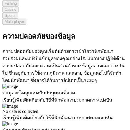
Fishing
Casino
Sports
Multi-player
ความปลอดภัยของข้อมูล
ความปลอดภัยของคุณเริ่มต้นด้วยการเข้าใจว่านักพัฒนา
รวบรวมและแบ่งปันข้อมูลของคุณอย่างไร.
แนวทางปฏิบัติด้าน
ความปลอดภัยและความเป็นส่วนตัวของข้อมูลอาจแตกต่างกัน
ไป ขึ้นอยู่กับการใช้งาน ภูมิภาค และอายุ
ข้อมูลต่อไปนี้จัดทำ
โดยนักพัฒนา ซึ่งอาจได้รับการอัปเดตเป็นระยะๆ
ข้อมูลจะไม่ถูกแบ่งปันกับบุคคลที่สาม
เรียนรู้เพิ่มเติมเกี่ยวกับวิธีที่นักพัฒนาประกาศการแบ่งปัน
No data is collected
เรียนรู้เพิ่มเติมเกี่ยวกับวิธีที่นักพัฒนาประกาศคอลเลกชัน