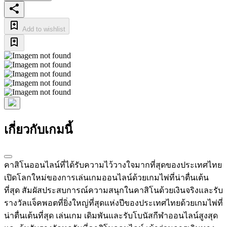
Add to wishlist
เกี่ยวกับเกมนี้
คาสิโนออนไลน์ที่ได้รับความไว้วางใจมากที่สุดของประเทศไทย
เปิดโลกใหม่ของการเล่นเกมออนไลน์ด้วยเกมไพ่ที่น่าตื่นเต้น
ที่สุด สัมผัสประสบการณ์ความสนุกในคาสิโนด้วยเงินจริงและรับ
รางวัลแจ็คพอตที่ยิ่งใหญ่ที่สุดแห่งปีของประเทศไทยด้วยเกมไพ่ที่
น่าตื่นเต้นที่สุด เล่นเกม เดิมพันและรับโบนัสกีฬาออนไลน์สูงสุด