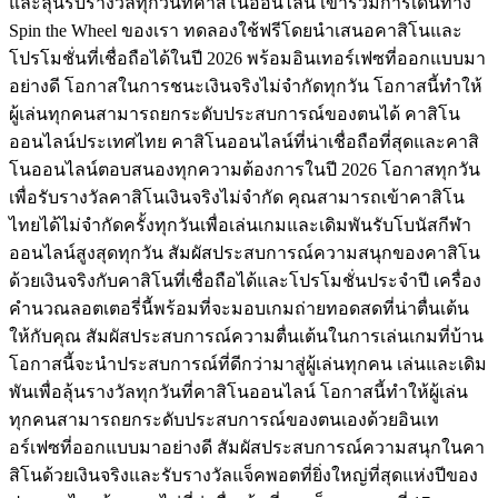
และลุ้นรับรางวัลทุกวันที่คาสิโนออนไลน์ เข้าร่วมการเดินทาง
Spin the Wheel ของเรา ทดลองใช้ฟรีโดยนำเสนอคาสิโนและ
โปรโมชั่นที่เชื่อถือได้ในปี 2026 พร้อมอินเทอร์เฟซที่ออกแบบมา
อย่างดี โอกาสในการชนะเงินจริงไม่จำกัดทุกวัน โอกาสนี้ทำให้
ผู้เล่นทุกคนสามารถยกระดับประสบการณ์ของตนได้ คาสิโน
ออนไลน์ประเทศไทย คาสิโนออนไลน์ที่น่าเชื่อถือที่สุดและคาสิ
โนออนไลน์ตอบสนองทุกความต้องการในปี 2026 โอกาสทุกวัน
เพื่อรับรางวัลคาสิโนเงินจริงไม่จำกัด คุณสามารถเข้าคาสิโน
ไทยได้ไม่จำกัดครั้งทุกวันเพื่อเล่นเกมและเดิมพันรับโบนัสกีฬา
ออนไลน์สูงสุดทุกวัน สัมผัสประสบการณ์ความสนุกของคาสิโน
ด้วยเงินจริงกับคาสิโนที่เชื่อถือได้และโปรโมชั่นประจำปี เครื่อง
คำนวณลอตเตอรี่นี้พร้อมที่จะมอบเกมถ่ายทอดสดที่น่าตื่นเต้น
ให้กับคุณ สัมผัสประสบการณ์ความตื่นเต้นในการเล่นเกมที่บ้าน
โอกาสนี้จะนำประสบการณ์ที่ดีกว่ามาสู่ผู้เล่นทุกคน เล่นและเดิม
พันเพื่อลุ้นรางวัลทุกวันที่คาสิโนออนไลน์ โอกาสนี้ทำให้ผู้เล่น
ทุกคนสามารถยกระดับประสบการณ์ของตนเองด้วยอินเท
อร์เฟซที่ออกแบบมาอย่างดี สัมผัสประสบการณ์ความสนุกในคา
สิโนด้วยเงินจริงและรับรางวัลแจ็คพอตที่ยิ่งใหญ่ที่สุดแห่งปีของ