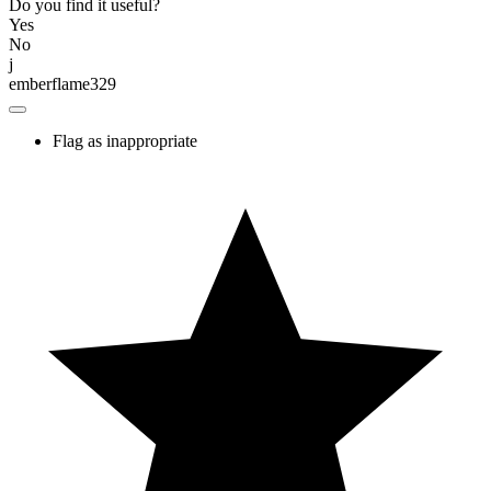
Do you find it useful?
Yes
No
j
emberflame329
Flag as inappropriate