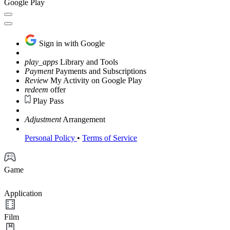
Google Play
Sign in with Google
play_apps
Library and Tools
Payment
Payments and Subscriptions
Review
My Activity on Google Play
redeem
offer
Play Pass
Adjustment
Arrangement
Personal Policy
•
Terms of Service
Game
Application
Film