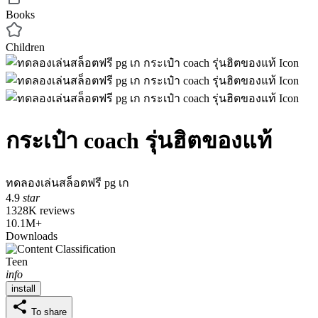
Books
Children
กระเป๋า coach รุ่นฮิตของแท้
ทดลองเล่นสล็อตฟรี pg เก
4.9
star
1328K reviews
10.1M+
Downloads
Teen
info
install
To share