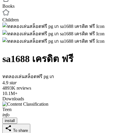
Books
Children
sa1688 เครดิต ฟรี
ทดลองเล่นสล็อตฟรี pg เก
4.9
star
4893K reviews
10.1M+
Downloads
Teen
info
install
To share