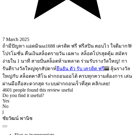
7 March 2025
ถ้ามีปัญหา แอดมินsa1688 เครดิต ฟรี ฟรีสปิน ตอบไว ใจดีมาก🎯
โปรโมชั่น คืนเงินสล็อตรายวัน เฉพาะ สล็อตโปรสุดคุ้ม สมัคร
ง่ายใน 1 นาที สายปั่นสล็อตห้ามพลาด ร่วมรับรางวัลใหญ่! กา
รันตีรางวัลใหญ่ทุกสัปดาห์
ยืนยัน ตัว รับ เครดิต ฟรี
🎰 ลุ้นรางวัล
ใหญ่กับ สล็อตคาสิโน ฝากถอนออโต้ ครบทุกความต้องการ เล่น
ผ่านมือถือสะดวกสุด ระบบฝากถอนเร็วที่สุด คลิกเลย!
4601 people found this review useful
Do you find it useful?
Yes
No
j
ชัยวัฒน์ พานิช
Flag as inappropriate