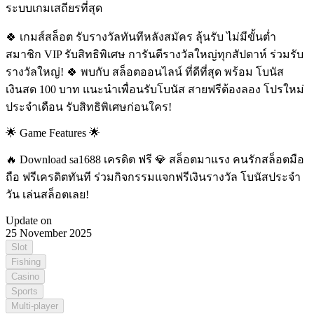
ระบบเกมเสถียรที่สุด
🍀 เกมส์สล็อต รับรางวัลทันทีหลังสมัคร ลุ้นรับ ไม่มีขั้นต่ำ
สมาชิก VIP รับสิทธิพิเศษ การันตีรางวัลใหญ่ทุกสัปดาห์ ร่วมรับ
รางวัลใหญ่! 🍀 พบกับ สล็อตออนไลน์ ที่ดีที่สุด พร้อม โบนัส
เงินสด 100 บาท แนะนำเพื่อนรับโบนัส สายฟรีต้องลอง โปรใหม่
ประจำเดือน รับสิทธิพิเศษก่อนใคร!
🌟 Game Features 🌟
🔥 Download sa1688 เครดิต ฟรี 💎 สล็อตมาแรง คนรักสล็อตมือ
ถือ ฟรีเครดิตทันที ร่วมกิจกรรมแจกฟรีเงินรางวัล โบนัสประจำ
วัน เล่นสล็อตเลย!
Update on
25 November 2025
Slot
Fishing
Casino
Sports
Multi-player