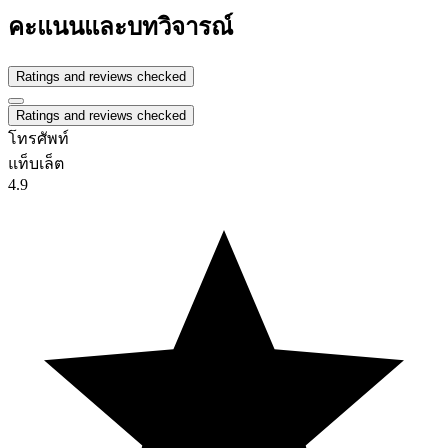
คะแนนและบทวิจารณ์
Ratings and reviews checked
Ratings and reviews checked
โทรศัพท์
แท็บเล็ต
4.9