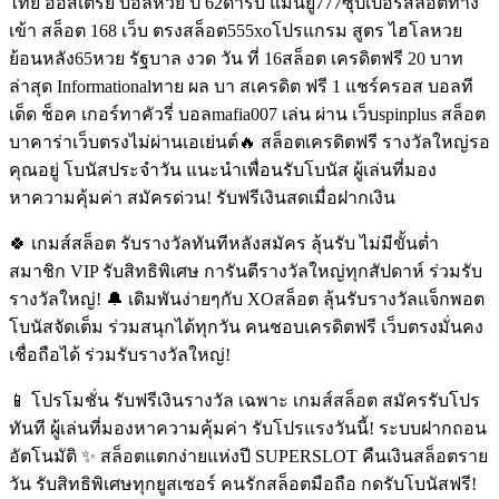
ไทย ออสเตรีย บอลหวย ปี 62ดาร์บี้ แมนยู777ซุปเปอร์สล็อตทาง
เข้า สล็อต 168 เว็บ ตรงสล็อต555xoโปรแกรม สูตร ไฮโลหวย
ย้อนหลัง65หวย รัฐบาล งวด วัน ที่ 16สล็อต เครดิตฟรี 20 บาท
ล่าสุด Informationalทาย ผล บา สเครดิต ฟรี 1 แชร์ครอส บอลที
เด็ด ช็อค เกอร์ทาคัวรี่ บอลmafia007 เล่น ผ่าน เว็บspinplus สล็อต
บาคาร่าเว็บตรงไม่ผ่านเอเย่นต์🔥 สล็อตเครดิตฟรี รางวัลใหญ่รอ
คุณอยู่ โบนัสประจำวัน แนะนำเพื่อนรับโบนัส ผู้เล่นที่มอง
หาความคุ้มค่า สมัครด่วน! รับฟรีเงินสดเมื่อฝากเงิน
🍀 เกมส์สล็อต รับรางวัลทันทีหลังสมัคร ลุ้นรับ ไม่มีขั้นต่ำ
สมาชิก VIP รับสิทธิพิเศษ การันตีรางวัลใหญ่ทุกสัปดาห์ ร่วมรับ
รางวัลใหญ่! 🔔 เดิมพันง่ายๆกับ XOสล็อต ลุ้นรับรางวัลแจ็กพอต
โบนัสจัดเต็ม ร่วมสนุกได้ทุกวัน คนชอบเครดิตฟรี เว็บตรงมั่นคง
เชื่อถือได้ ร่วมรับรางวัลใหญ่!
📱 โปรโมชั่น รับฟรีเงินรางวัล เฉพาะ เกมส์สล็อต สมัครรับโปร
ทันที ผู้เล่นที่มองหาความคุ้มค่า รับโปรแรงวันนี้! ระบบฝากถอน
อัตโนมัติ ✨ สล็อตแตกง่ายแห่งปี SUPERSLOT คืนเงินสล็อตราย
วัน รับสิทธิพิเศษทุกยูสเซอร์ คนรักสล็อตมือถือ กดรับโบนัสฟรี!