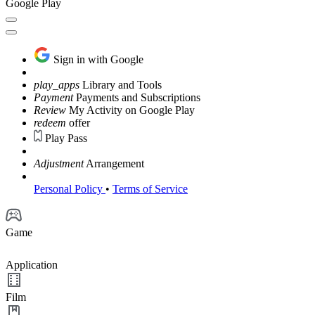
Google Play
Sign in with Google
play_apps
Library and Tools
Payment
Payments and Subscriptions
Review
My Activity on Google Play
redeem
offer
Play Pass
Adjustment
Arrangement
Personal Policy
•
Terms of Service
Game
Application
Film