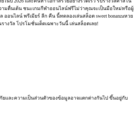
เทศไทยในปี 2026 และค้นหาโอกาสรวยอย่างรวดเร็ว รับรางวัลคาสิโน
ามตื่นเต้น ชนะเกมกีฬาออนไลน์ฟรีไม่ว่าคุณจะเป็นมือใหม่หรือผู้
อล ออนไลน์ พรีเมียร์ ลีก คืน นี้ทดลองเล่นสล็อต sweet bonanzaหวย
้นรางวัล โปรโมชั่นเด็ดเฉพาะวันนี้ เล่นสล็อตเลย!
ยและความเป็นส่วนตัวของข้อมูลอาจแตกต่างกันไป ขึ้นอยู่กับ