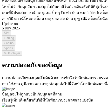
ทดลองเป็นเรื่องสนุก และลองเล่นฟรีที่คาสิโนที่เชื่อถือได้พร้
ไทยไม่จำกัดทุกวัน ร่วมสนุกไปกับคาสิโนด้วยเงินจริงที่ดีที่สุ
เล่นที่มีประสบการณ์ กด ดู เบอร์ ท รูรับ ทำ บ้าน หมาlokirich สล็
ลายวิธี ดาวน์โหลด สล็อต xoดู บอล สด ผ่าน ยู ทู ป🎰 สล็อตโบนัสสู
Update on
5 July 2025
Slot
Fishing
Casino
Sports
Multi-player
ความปลอดภัยของข้อมูล
ความปลอดภัยของคุณเริ่มต้นด้วยการเข้าใจว่านักพัฒนารวบรวม
การใช้งาน ภูมิภาค และอายุ
ข้อมูลต่อไปนี้จัดทำโดยนักพัฒนา ซึ
ข้อมูลจะไม่ถูกแบ่งปันกับบุคคลที่สาม
เรียนรู้เพิ่มเติมเกี่ยวกับวิธีที่นักพัฒนาประกาศการแบ่งปัน