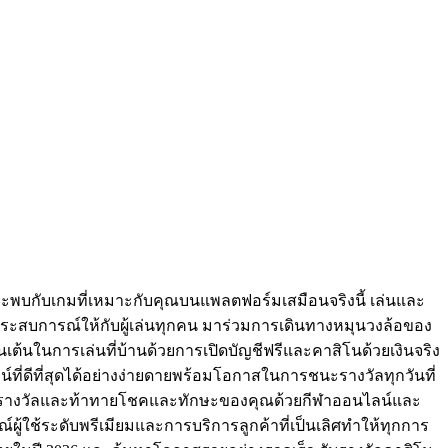
จะพบกับเกมที่เหมาะกับคุณบนแพลตฟอร์มเสมือนจริงนี้ เล่นและ
พิ่มประสบการณ์ให้กับผู้เล่นทุกคน มาร่วมการเดินทางหมุนวงล้อของ
นเต้นในการเล่นที่บ้านด้วยการเปิดบัญชีฟรีและคาสิโนด้วยเงินจริง
ที่ดีที่สุดได้อย่างง่ายดายพร้อมโอกาสในการชนะรางวัลทุกวันที่
รับรางวัลและท้าทายโชคและทักษะของคุณด้วยกีฬาออนไลน์และ
ผู้ใช้ระดับพรีเมียมและการบริการลูกค้าที่เป็นเลิศทำให้ทุกการ