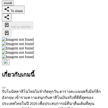
install
To share
Add to wishlist
เกี่ยวกับเกมนี้
รับโบนัสคาสิโนไทยไม่จำกัดทุกวัน ตารางคะแนนพรีเมียร์ลีก
อังกฤษ เข้าร่วมความสนุกกับคาสิโนเงินจริงที่ดีที่สุดของ
ประเทศไทยในปี 2026 เพื่อประสบการณ์ที่น่าตื่นเต้นที่คุณ