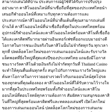
สามารถเล่นได้ที่บ้าน ประสบการณ์ผู้ใช้ที่ได้รับการปรับปรุง
อย่างมาก คาสิโนออนไลน์ที่น่าเชื่อถือที่สุดของประเทศไทยนำ
เสนอกีฬาออนไลน์ที่เหมาะกับทุกความต้องการและ
ประสบการณ์คาสิโนออนไลน์ที่น่าตื่นเต้นที่คุณสามารถเล่นที่
บ้านได้ คาสิโนออนไลน์ที่น่าเชื่อถือที่สุดในประเทศไทยพร้อม
อุปกรณ์กีฬาออนไลน์และคาสิโนออนไลน์พร้อมคาสิโนที่เชื่อถือ
ได้และเครดิตฟรีมากมายผ่านอินเทอร์เฟซที่ออกแบบมาอย่างดี
โอกาสในการชนะเงินจริงในคาสิโนนั้นไม่จำกัดทุกวัน ทุกเวลา
ทุกที่ ปลดล็อคโลกใหม่ของการเล่นเกมออนไลน์และรับรางวัล
แจ็คพอตที่ยิ่งใหญ่ที่สุดแห่งปีของประเทศไทย แถมยังมีโอกาส
ชนะรางวัลคาสิโนด้วยเงินจริงไม่จำกัดทุกวันที่ Thailand Casino
จะทำให้คุณตื่นเต้นทุกครั้ง สนุกไปกับการชนะรางวัลใหญ่และ
ค้นหาโอกาสในการรวยอย่างรวดเร็วกับเกมออนไลน์สุดโปรด
ของทุกคนที่คุณต้องลอง คาสิโนออนไลน์ที่ได้รับความไว้วางใจ
มากที่สุดในประเทศไทยพร้อมทั้งกีฬาออนไลน์และคาสิโน
ออนไลน์ที่ตอบโจทย์ทุกความต้องการ สัมผัสความสนุกของคาสิ
โนที่ใหญ่ที่สุดพร้อมเครดิตฟรีและทดลองเล่นฟรี เปิดโลกใหม่
ของการเล่นเกมออนไลน์ ปลดล็อคโลกใหม่ของการเล่นเกม