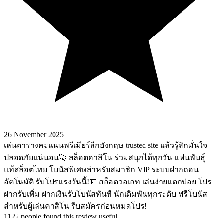
26 November 2025
เล่นตารางคะแนนพรีเมียร์ลีกอังกฤษ trusted site แล้วรู้สึกมั่นใจ
ปลอดภัยแน่นอน🚀 สล็อตคาสิโน ร่วมสนุกได้ทุกวัน แฟนพันธุ์
แท้สล็อตไทย โบนัสพิเศษสำหรับสมาชิก VIP ระบบฝากถอน
อัตโนมัติ รับโปรแรงวันนี้!💵 สล็อตวอเลท เล่นง่ายแตกบ่อย โปร
ฝากรับเพิ่ม ฝากเงินรับโบนัสทันที นักเดิมพันทุกระดับ ฟรีโบนัส
สำหรับผู้เล่นคาสิโน รีบสมัครก่อนหมดโปร!
1122 people found this review useful