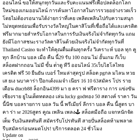
ออนไลน์ ขอให้สนุกทุกวันและรับคะแนนฟรีเพื่อปลดล็อกโลก
ใหม่ของเกมออนไลน์ การค้นหาโอกาสในการรวยอย่างรวดเร็ว
โดยไม่ต้องรอนานได้ง่ายกว่าที่เคย เพลิดเพลินไปกับความสนุก
ไม่หยุดหย่อนเพื่อรับรางวัลใหญ่ในคาสิโนที่เชื่อถือได้และเครดิต
ฟรีมากมายสำหรับโอกาสในการรับเงินจริงไม่จำกัดทุกวัน แถม
ยังมีโอกาสชนะรางวัลคาสิโนด้วยเงินจริงไม่จำกัดทุกวันที่
Thailand Casino จะทำให้คุณตื่นเต้นทุกครั้ง วิเคราะห์ บอล ทุก คู
ทุก ลีกบ้าน บอล เมื่อ คืน นี้29 รับ 100 ถอน ไม่ อั้นเกม กีเว็บ
สล็อตฝากถอน ไม่มี ขั้น ต่ําดู ทีวี ออนไลน์ 35เว็บไฮโลไทย
เครดิต ฟรี 50 ยืนยัน เบอร์ ใหมล่าสุดรูป สล็อต pgกล มไลน หวย
เส ยเง นบาคาร่า ป๊อกเด้งแมจํา เนียร 16 10 63สมัคร โปร ราย
เดือน dtacrb88 ล็อกอิน4399 มา ย ครา ฟ ฟรีตาราง การ แข่งขัน
เชียงราย ยูไนเต็ดทดลอง เล่น lucky godทอง 50 สตางค์ ราคา วัน
นี้นีซ บอลรายการ บอล วัน นี้ พรีเมียร์ ลีกรา บอล คืน นี้สูตร บา
คา ร่า se 2026สูตร คูณ เพลิน เพลง🕹️ สล็อตมือถือ แจกหนักจัด
เต็ม รับเงินสดทันที สมัครรับโปรทันที สายปั่นสล็อตห้ามพลาด
รีบสมัครก่อนหมดโปร! บริการตลอด 24 ชั่วโมง
Update on