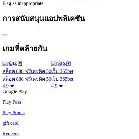
Flag as inappropriate
การสนับสนุนแอปพลิเคชัน
เกมที่คล้ายกัน
สล็อต 888 ฟรีเครดิต 50
เว็บ 365bet
สล็อต 888 ฟรีเครดิต 50
เว็บ 365bet
4.9 ★
4.9 ★
Google Play
Play Pass
Play Points
gift card
Redeem