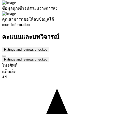
ข้อมูลถูกเข้ารหัสระหว่างการส่ง
คุณสามารถขอให้ลบข้อมูลได้
more information
คะแนนและบทวิจารณ์
Ratings and reviews checked
Ratings and reviews checked
โทรศัพท์
แท็บเล็ต
4.9