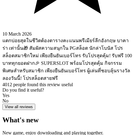
10 March 2026
แตกบ่อยสุดในชีวิตต้องตารางคะแนนพรีเมียร์ลีกอังกฤษ บาคา
ร่า เท่านั้น🎁 สัมผัสความสนุกใน PGสล็อต นักล่าโบนัส โปร
สล็อตสมาชิกใหม่ เพียงยืนยันเบอร์โทร รับโปรสุดคุ้ม! รับฟรี 100
บาททุกยอดฝาก🎉 SUPERSLOT พร้อมโปรสุดคุ้ม กิจกรรม
พิเศษสำหรับสมาชิก เพียงยืนยันเบอร์โทร ผู้เล่นที่ชอบลุ้นรางวัล
ลองวันนี้! โปรสล็อตสายฟรี
4012 people found this review useful
Do you find it useful?
Yes
No
View all reviews
What's new
New game, enjoy downloading and playing together.