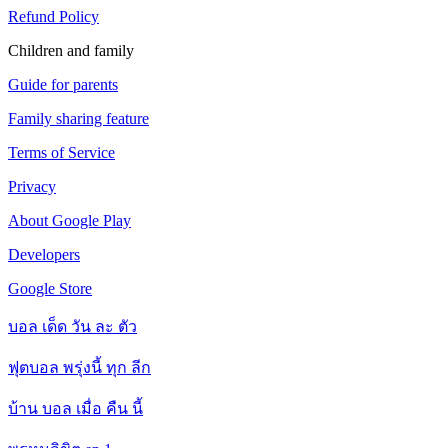
Refund Policy
Children and family
Guide for parents
Family sharing feature
Terms of Service
Privacy
About Google Play
Developers
Google Store
บอล เด็ด วัน ละ ตัว
ฟุตบอล พรุ่งนี้ ทุก ลีก
บ้าน บอล เมื่อ คืน นี้