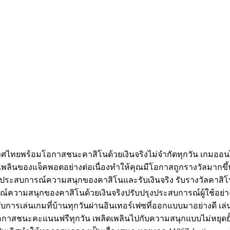
ไทยพร้อมโอกาสชนะคาสิโนด้วยเงินจริงไม่จำกัดทุกวัน เกมออนไลน์
ดเพลินของแจ็คพอตอย่างต่อเนื่องทำให้คุณมีโอกาสถูกรางวัลมากขึ้
สประสบการณ์ความสนุกของคาสิโนและรับเงินจริง รับรางวัลคาสิโนด
ความสนุกของคาสิโนด้วยเงินจริงปรับปรุงประสบการณ์ผู้ใช้อย่างม
กกับการเล่นเกมที่บ้านทุกวันผ่านอินเทอร์เฟซที่ออกแบบมาอย่างดี เ
ชนะคะแนนฟรีทุกวัน เพลิดเพลินไปกับความสนุกแบบไม่หยุดยั้งทุ