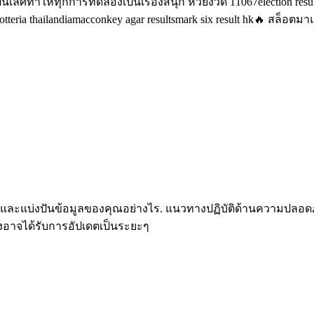
นเลิศทำให้ทุกการทดลองเป็นเรื่องสนุก หวยงวด 11067election resu
tteria thailandiamacconkey agar resultsmark six result hk🔥 สล็อตม
และแบ่งปันข้อมูลของคุณอย่างไร.
แนวทางปฏิบัติด้านความปลอดภั
่งอาจได้รับการอัปเดตเป็นระยะๆ