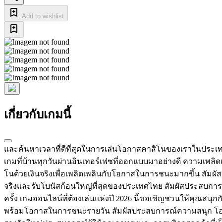
Add to wishlist
เกี่ยวกับเกมนี้
และค้นหาเวลาที่ดีที่สุดในการเล่นโอกาสคาสิโนของเราในประเทศ
เกมที่บ้านทุกวันผ่านอินเทอร์เฟซที่ออกแบบมาอย่างดี ความเพลิ
โนด้วยเงินจริงเพื่อเพลิดเพลินกับโอกาสในการชนะมากขึ้น สัมผั
จริงและรับโบนัสก้อนใหญ่ที่สุดของประเทศไทย สัมผัสประสบการณ์
ครั้ง เกมออนไลน์ที่ต้องเล่นแห่งปี 2026 นี้ขอเชิญชวนให้คุณสนุ
พร้อมโอกาสในการชนะรายวัน สัมผัสประสบการณ์ความสนุก โอกาส