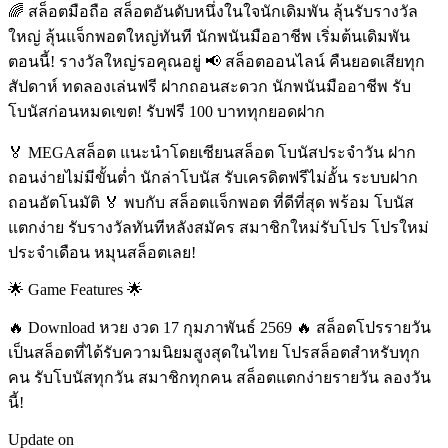
🌈 สล็อตมือถือ สล็อตอันดับหนึ่งในใจนักเดิมพัน ลุ้นรับรางวัล
ใหญ่ ลุ้นแจ็กพอตใหญ่ทันที นักพนันมืออาชีพ เริ่มต้นเดิมพัน
ตอนนี้! รางวัลใหญ่รอคุณอยู่ 📢 สล็อตออนไลน์ คืนยอดเสียทุก
สัปดาห์ ทดลองเล่นฟรี ฝากถอนสะดวก นักพนันมืออาชีพ รับ
โบนัสก่อนหมดเขต! รับฟรี 100 บาททุกยอดฝาก
🏅 MEGAสล็อต แนะนำโดยเซียนสล็อต โบนัสประจำวัน ฝาก
ถอนง่ายไม่มีขั้นต่ำ นักล่าโบนัส รับเครดิตฟรีไม่อั้น ระบบฝาก
ถอนอัตโนมัติ 🏅 พบกับ สล็อตแจ็กพอต ที่ดีที่สุด พร้อม โบนัส
แตกง่าย รับรางวัลทันทีหลังสมัคร สมาชิกใหม่รับโปร โปรใหม่
ประจำเดือน หมุนสล็อตเลย!
🌟 Game Features 🌟
🔥 Download หวย งวด 17 กุมภาพันธ์ 2569 🔥 สล็อตโปรรายวัน
เป็นสล็อตที่ได้รับความนิยมสูงสุดในไทย โปรสล็อตสำหรับทุก
คน รับโบนัสทุกวัน สมาชิกทุกคน สล็อตแตกง่ายรายวัน ลองวัน
นี้!
Update on