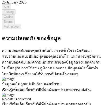
26 January 2026
Slot
Fishing
Casino
Sports
Multi-player
ความปลอดภัยของข้อมูล
ความปลอดภัยของคุณเริ่มต้นด้วยการเข้าใจว่านักพัฒนา
รวบรวมและแบ่งปันข้อมูลของคุณอย่างไร.
แนวทางปฏิบัติด้าน
ความปลอดภัยและความเป็นส่วนตัวของข้อมูลอาจแตกต่างกัน
ไป ขึ้นอยู่กับการใช้งาน ภูมิภาค และอายุ
ข้อมูลต่อไปนี้จัดทำ
โดยนักพัฒนา ซึ่งอาจได้รับการอัปเดตเป็นระยะๆ
ข้อมูลจะไม่ถูกแบ่งปันกับบุคคลที่สาม
เรียนรู้เพิ่มเติมเกี่ยวกับวิธีที่นักพัฒนาประกาศการแบ่งปัน
No data is collected
เรียนรู้เพิ่มเติมเกี่ยวกับวิธีที่นักพัฒนาประกาศคอลเลกชัน