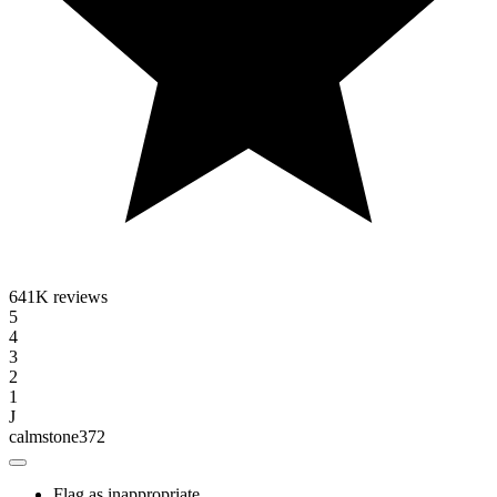
641K reviews
5
4
3
2
1
J
calmstone372
Flag as inappropriate