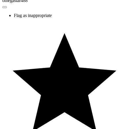
omegastar488
Flag as inappropriate