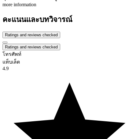
more information
คะแนนและบทวิจารณ์
Ratings and reviews checked
Ratings and reviews checked
โทรศัพท์
แท็บเล็ต
4.9