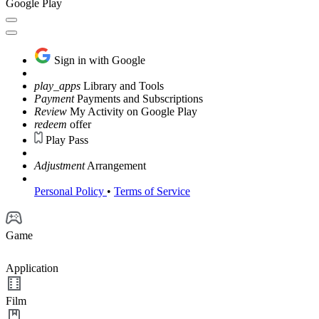
Google Play
Sign in with Google
play_apps
Library and Tools
Payment
Payments and Subscriptions
Review
My Activity on Google Play
redeem
offer
Play Pass
Adjustment
Arrangement
Personal Policy
•
Terms of Service
Game
Application
Film