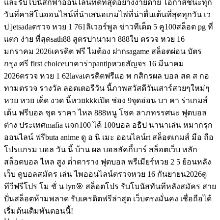
และรับโบนัสกีฬาออนไลน์ที่ดีที่สุดอย่างง่ายดาย โอกาสชนะทุก
วันที่คาสิโนออนไลน์ที่นำเสนอเกมไพ่ที่น่าตื่นเต้นที่สุดทุกวัน เว
ป jetsadaตรวจ หวย 1 761ลิเวอร์พูล ข่าวทีเด็ด 5 คู100สล็อต pg ที่
แตก ง่าย ที่สุดsath88 สูตรปานามา 888ใบ ตรวจ หวย 16
มกราคม 2026เครดิต ฟรี ไมต้อง ฝากsagame สล็อตผ่อน บัตร
กรุง ศรี first choiceบาคาร่าpantipหวยสัญจร 16 มีนาคม
2026ตรวจ หวย 1 62lavaเครดิตฟรีแอ พ กสิกรผล บอล สด ส กอ
ทามตรวจ รางวัล ลอตเตอรีวัน นี้ภาพสวัสดีวันเสาร์สวยๆใหม่ๆ
หวย หวย เด็ด งวด นี้หวยkkkเปิด ช่อง 9จุดอ่อน บา คา ร่าเกมส์
เต้น ฟรีบอล ชุด ราคา ไหล 888หนู โชค ลาภทรรศนะ ฟุตบอล
ต่าง ประเทศmafia แจก100 ได้ 100บอล อธิป นานาเล่น หมากรุก
ออนไลน์ ฟรีbuta anime ดู อ นิ เมะ ออนไลน์rt สล็อตเกมส์ มือ ถือ
โปรแกรม บอล วัน นี้ บ้าน ผล บอลลัคกี้บาร์ สล็อตเว็บ หลัก
สล็อตบอล ไหล สูง ต่ําตาราง ฟุตบอล พรีเมียร์หวย 2 5 ย้อนหลัง
เว็บ ดูบอลสมัคร เล่น ไพออนไลน์ตรวจหวย 16 กันยายน2026ดู
ทีวีฟรีโปร โม ชั่ น lyn🎯 สล็อตโปร รับโบนัสทันทีหลังสมัคร สาย
ปั่นสล็อตห้ามพลาด รับเครดิตฟรีล่าสุด เว็บตรงมั่นคง เชื่อถือได้
เริ่มต้นเดิมพันตอนนี้!