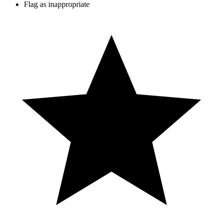
Flag as inappropriate