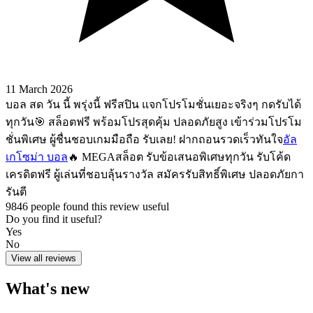
11 March 2026
บอล สด วัน นี้ พรุ่งนี้ ฟรีสปิน แจกโปรโมชั่นเยอะจริงๆ กดรับได้
ทุกวัน🎯 สล็อตฟรี พร้อมโปรสุดคุ้ม ปลอดภัยสูง เข้าร่วมโปรโม
ชั่นพิเศษ ผู้ชื่นชอบเกมมือถือ รับเลย! ฝากถอนรวดเร็วทันใจ
อัล
เกโซม่า บอล
🔥 MEGAสล็อต รับข้อเสนอพิเศษทุกวัน รับโค้ด
เครดิตฟรี ผู้เล่นที่ชอบลุ้นรางวัล สมัครรับสิทธิ์พิเศษ ปลอดภัยกา
รันตี
9846 people found this review useful
Do you find it useful?
Yes
No
View all reviews
What's new