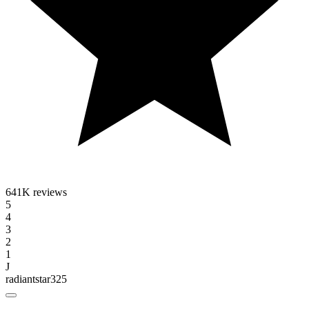
641K reviews
5
4
3
2
1
J
radiantstar325