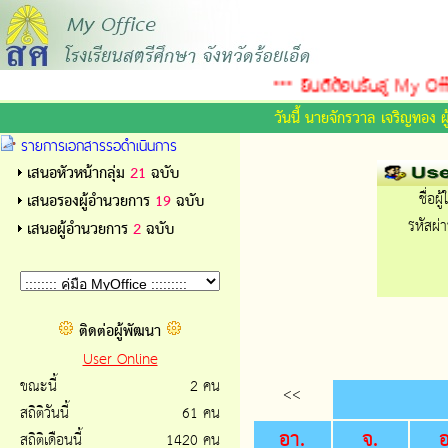
*** ยินดีต้อนรับสู่ My Offi
วันนี้ นายจักรวาล เจริญทอง 
รายการเอกสารรอดำเนินการ
เสนอหัวหน้ากลุ่ม
21
ฉบับ
ชื่อผู้
เสนอรองผู้อำนวยการ
19
ฉบับ
รหัสผ่า
เสนอผู้อำนวยการ
2
ฉบับ
ติดต่อผู้พัฒนา
User Online
ขณะนี้
2 คน
<<
สถิติวันนี้
61 คน
อา.
จ.
อ
สถิติเดือนนี้
1420 คน