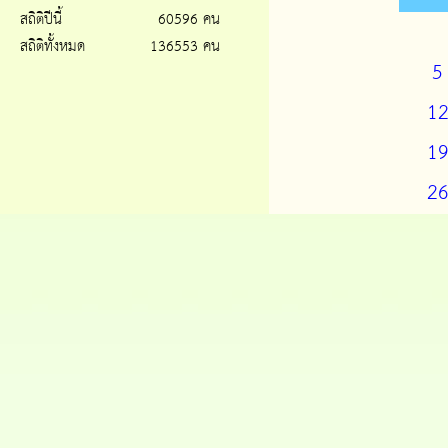
สถิติปีนี้
60596 คน
สถิติทั้งหมด
136553 คน
5
1
1
2